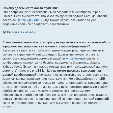
Почему здесь нет такой-то функции?
Это программное обеспечение было создано и лицензировано phpBB
Limited. Если вы считаете, что какая-то функция должна быть добавлена,
посетите
Центр идей phpBB
, где можно отдать свой голос за уже
поданные идеи или предложить собственные.
Вернуться к началу
С кем можно связаться по вопросу некорректного использования и/или
юридических вопросов, связанных с этой конференцией?
Вы можете связаться с любым из администраторов, перечисленных в
списке на странице «Наша команда». Если вы не получили ответа,
свяжитесь с владельцем домена (сделайте
whois lookup
) или, если
конференция находится на бесплатном домене (например, chat.ru,
Yahoo!, free.fr, f2s.com и т. п.), с руководством или техподдержкой данного
домена. Учтите, что phpBB Limited
не имеет никакого контроля над
данной конференцией
и не может нести никакой ответственности за то,
кем и как данная конференция используется. Не обращайтесь к phpBB
Limited по юридическим вопросам (о приостановке работы конференции,
ответственности за неё и т. д.), которые
не относятся напрямую
к сайту
phpBB.com или которые частично относятся к программному
обеспечению phpBB Limited. Если же вы всё-таки пошлёте email в адрес
phpBB Limited об использовании данной конференции
третьей стороной
,
то не ждите подробного письма, или вы можете вообще не получить
ответа.