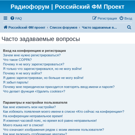
Радиофорум | Российский ФМ Проект
FAQ
Регистрация
Вход
П
Российский ФМ проект
Список форумов
Часто задаваемые вопросы
о
Часто задаваемые вопросы
и
с
Вход на конференцию и регистрация
Зачем мне нужно регистрироваться?
к
Что такое COPPA?
Почему я не могу зарегистрироваться?
Я только что зарегистрировался, но не могу войти!
Почему я не могу войти?
Я давно зарегистрирован, но больше не могу войти!
Я забыл пароль!
Почему мне периодически приходится повторять ввод имени и пароля?
Что делает функция «Удалить cookies»?
Параметры и настройки пользователя
Как мне изменить мои настройки?
Как избежать появления моего имени в списке «Кто сейчас на конференции»?
На конференции неправильное время!
Я изменил часовой пояс, но время всё равно неправильное!
Моего языка нет в списке!
Что означают изображения рядом с моим именем пользователя?
Как мне включить отображение аватары?