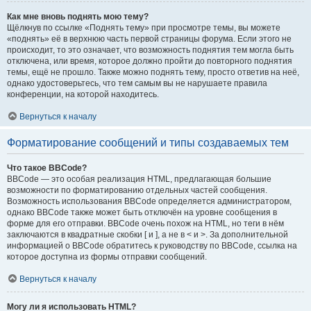
Как мне вновь поднять мою тему?
Щёлкнув по ссылке «Поднять тему» при просмотре темы, вы можете
«поднять» её в верхнюю часть первой страницы форума. Если этого не
происходит, то это означает, что возможность поднятия тем могла быть
отключена, или время, которое должно пройти до повторного поднятия
темы, ещё не прошло. Также можно поднять тему, просто ответив на неё,
однако удостоверьтесь, что тем самым вы не нарушаете правила
конференции, на которой находитесь.
Вернуться к началу
Форматирование сообщений и типы создаваемых тем
Что такое BBCode?
BBCode — это особая реализация HTML, предлагающая большие
возможности по форматированию отдельных частей сообщения.
Возможность использования BBCode определяется администратором,
однако BBCode также может быть отключён на уровне сообщения в
форме для его отправки. BBCode очень похож на HTML, но теги в нём
заключаются в квадратные скобки [ и ], а не в < и >. За дополнительной
информацией о BBCode обратитесь к руководству по BBCode, ссылка на
которое доступна из формы отправки сообщений.
Вернуться к началу
Могу ли я использовать HTML?