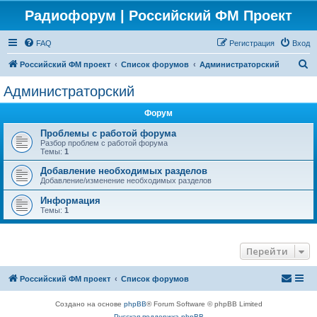
Радиофорум | Российский ФМ Проект
FAQ
Регистрация
Вход
П
Российский ФМ проект
Список форумов
Администраторский
о
Администраторский
и
Форум
с
к
Проблемы с работой форума
Разбор проблем с работой форума
Темы:
1
Добавление необходимых разделов
Добавление/изменение необходимых разделов
Информация
Темы:
1
Перейти
Российский ФМ проект
Список форумов
Создано на основе
phpBB
® Forum Software © phpBB Limited
Русская поддержка phpBB