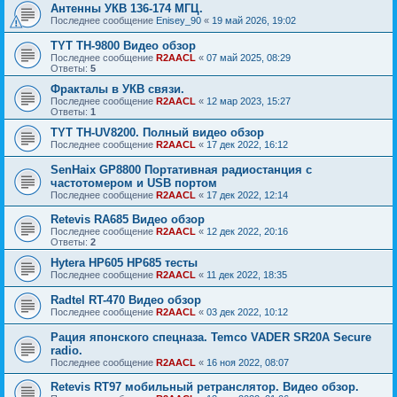
Антенны УКВ 136-174 МГЦ.
Последнее сообщение
Enisey_90
«
19 май 2026, 19:02
TYT TH-9800 Видео обзор
Последнее сообщение
R2AACL
«
07 май 2025, 08:29
Ответы:
5
Фракталы в УКВ связи.
Последнее сообщение
R2AACL
«
12 мар 2023, 15:27
Ответы:
1
TYT TH-UV8200. Полный видео обзор
Последнее сообщение
R2AACL
«
17 дек 2022, 16:12
SenHaix GP8800 Портативная радиостанция с
частотомером и USB портом
Последнее сообщение
R2AACL
«
17 дек 2022, 12:14
Retevis RA685 Видео обзор
Последнее сообщение
R2AACL
«
12 дек 2022, 20:16
Ответы:
2
Hytera HP605 HP685 тесты
Последнее сообщение
R2AACL
«
11 дек 2022, 18:35
Radtel RT-470 Видео обзор
Последнее сообщение
R2AACL
«
03 дек 2022, 10:12
Рация японского спецназа. Temco VADER SR20A Secure
radio.
Последнее сообщение
R2AACL
«
16 ноя 2022, 08:07
Retevis RT97 мобильный ретранслятор. Видео обзор.