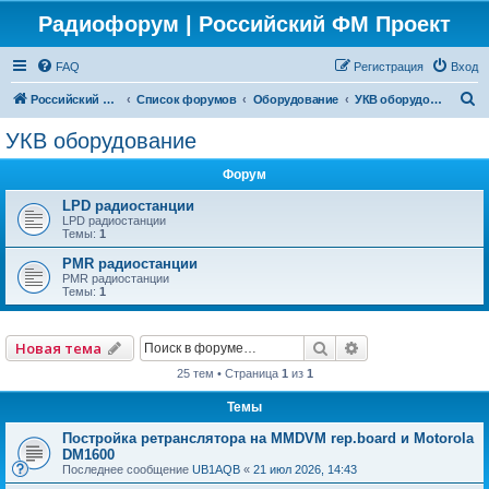
Радиофорум | Российский ФМ Проект
FAQ
Регистрация
Вход
П
Российский ФМ проект
Список форумов
Оборудование
УКВ оборудование
о
УКВ оборудование
и
Форум
с
к
LPD радиостанции
LPD радиостанции
Темы:
1
PMR радиостанции
PMR радиостанции
Темы:
1
Поиск
Расширенный по
Новая тема
25 тем • Страница
1
из
1
Темы
Постройка ретранслятора на MMDVM rep.board и Motorola
DM1600
Последнее сообщение
UB1AQB
«
21 июл 2026, 14:43