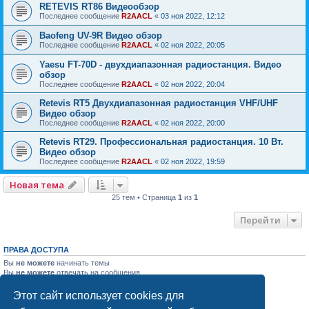
RETEVIS RT86 Видеообзор
Последнее сообщение
R2AACL
«
03 ноя 2022, 12:12
Baofeng UV-9R Видео обзор
Последнее сообщение
R2AACL
«
02 ноя 2022, 20:05
Yaesu FT-70D - двухдиапазонная радиостанция. Видео
обзор
Последнее сообщение
R2AACL
«
02 ноя 2022, 20:04
Retevis RT5 Двухдиапазонная радиостанция VHF/UHF
Видео обзор
Последнее сообщение
R2AACL
«
02 ноя 2022, 20:00
Retevis RT29. Профессиональная радиостанция. 10 Вт.
Видео обзор
Последнее сообщение
R2AACL
«
02 ноя 2022, 19:59
Новая тема
25 тем • Страница
1
из
1
Перейти
ПРАВА ДОСТУПА
Вы
не можете
начинать темы
Вы
не можете
отвечать на сообщения
Вы
не можете
редактировать свои сообщения
Вы
не можете
удалять свои сообщения
Этот сайт использует cookies для
Вы
не можете
добавлять вложения