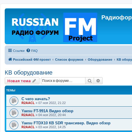
Радиофору
Ссылки
FAQ
Российский ФМ проект
Список форумов
Оборудование
КВ обор
КВ оборудование
Поиск
Расширенный 
Новая тема
ТЕМЫ
С чего начать?
R2AACL
»
07 ноя 2022, 21:22
Yaesu FT-991A Видео обзор
R2AACL
»
04 ноя 2022, 20:44
Yaesu FTDX10 КВ SDR трансивер. Видео обзор
R2AACL
»
03 ноя 2022, 14:25