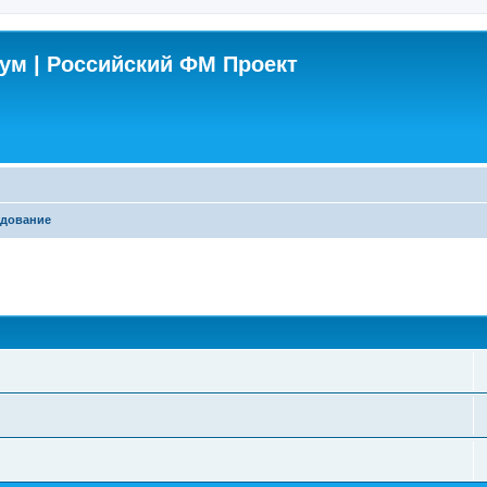
м | Российский ФМ Проект
удование
поиск