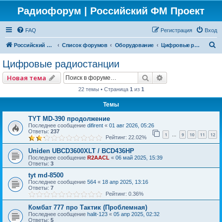
Радиофорум | Российский ФМ Проект
FAQ
Регистрация
Вход
П
Российский ФМ проект
Список форумов
Оборудование
Цифровые радиостанции
о
Цифровые радиостанции
и
Поиск
Расширенный по
Новая тема
с
22 темы • Страница
1
из
1
к
Темы
TYT MD-390 продолжение
Последнее сообщение
difirent
«
01 авг 2026, 05:26
Ответы:
237
1
9
10
11
12
…
Рейтинг: 22.02%
Uniden UBCD3600XLT / BCD436HP
Последнее сообщение
R2AACL
«
06 май 2025, 15:39
Ответы:
3
tyt md-8500
Последнее сообщение
564
«
18 апр 2025, 13:16
Ответы:
7
Рейтинг: 0.36%
Комбат 777 про Тактик (Проблемная)
Последнее сообщение
halit-123
«
05 апр 2025, 02:32
Ответы:
5