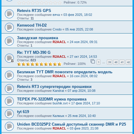
Рейтинг: 0.72%
Retevis RT3S GPS
Последнее сообщение
вяча
«
03 фев 2025, 18:02
Ответы:
11
Kenwood TH-D2
Последнее сообщение
Credo
«
05 янв 2025, 22:08
Заводская прошивка
Последнее сообщение
R2AACL
«
24 ноя 2024, 09:31
Ответы:
1
Re: TYT MD-390 G
Последнее сообщение
R2AACL
«
27 окт 2024, 14:53
Ответы:
823
1
39
40
41
42
…
Рейтинг: 100%
Безликая TYT DMR помогите определить модель
Последнее сообщение
R2AACL
«
16 сен 2024, 08:02
Ответы:
3
Retevis RT3 супергетеродин прошивки
Последнее сообщение
Kandrat
«
07 апр 2024, 10:08
TEPEK PK-322DMR нужна прошивка
Последнее сообщение
bushik.svt
«
17 фев 2024, 17:10
tyt 619
Последнее сообщение
Калмык
«
25 янв 2024, 10:40
Uniden BCD325P2 Самый доступный сканнер DMR и P25
Последнее сообщение
R2AACL
«
03 фев 2023, 21:08