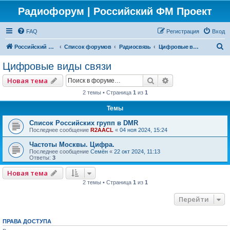
Радиофорум | Российский ФМ Проект
FAQ
Регистрация
Вход
П
Российский ФМ проект
Список форумов
Радиосвязь
Цифровые виды связи
о
Цифровые виды связи
и
Поиск
Расширенный по
Новая тема
с
2 темы • Страница
1
из
1
к
Темы
Список Российских групп в DMR
Последнее сообщение
R2AACL
«
04 ноя 2024, 15:24
Частоты Москвы. Цифра.
Последнее сообщение
Семён
«
22 окт 2024, 11:13
Ответы:
3
Новая тема
2 темы • Страница
1
из
1
Перейти
ПРАВА ДОСТУПА