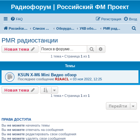
Радиофорум | Российский ФМ Проект
FAQ
Регистрация
Вход
П
Российский ФМ проект
Список форумов
Оборудование
УКВ оборудование
PMR радиостанции
о
PMR радиостанции
и
Поиск
Расширенный по
Новая тема
с
1 тема • Страница
1
из
1
к
Темы
KSUN X-M6 Mini Видео обзор
Последнее сообщение
R2AACL
«
03 ноя 2022, 12:25
Новая тема
1 тема • Страница
1
из
1
Перейти
ПРАВА ДОСТУПА
Вы
не можете
начинать темы
Вы
не можете
отвечать на сообщения
Вы
не можете
редактировать свои сообщения
Вы
не можете
удалять свои сообщения