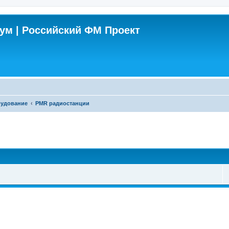
м | Российский ФМ Проект
рудование
PMR радиостанции
поиск