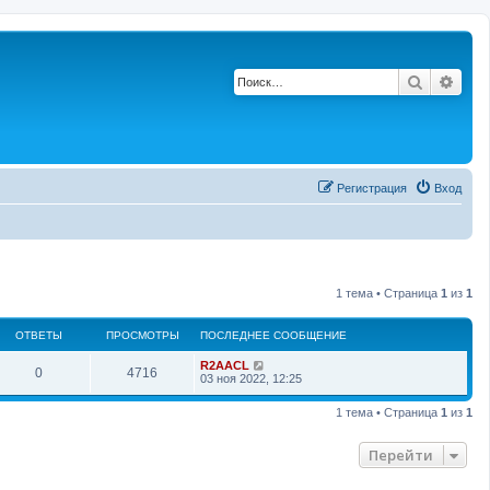
Поиск
Рас
Регистрация
Вход
1 тема • Страница
1
из
1
ОТВЕТЫ
ПРОСМОТРЫ
ПОСЛЕДНЕЕ СООБЩЕНИЕ
П
R2AACL
О
П
0
4716
о
03 ноя 2022, 12:25
с
т
р
л
1 тема • Страница
1
из
1
е
в
о
д
н
Перейти
е
с
е
е
с
т
м