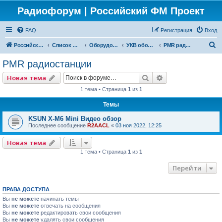
Радиофорум | Российский ФМ Проект
FAQ
Регистрация
Вход
П
Российский ФМ проект
Список форумов
Оборудование
УКВ оборудование
PMR радиостанции
о
PMR радиостанции
и
Поиск
Расширенный по
Новая тема
с
1 тема • Страница
1
из
1
к
Темы
KSUN X-M6 Mini Видео обзор
Последнее сообщение
R2AACL
«
03 ноя 2022, 12:25
Новая тема
1 тема • Страница
1
из
1
Перейти
ПРАВА ДОСТУПА
Вы
не можете
начинать темы
Вы
не можете
отвечать на сообщения
Вы
не можете
редактировать свои сообщения
Вы
не можете
удалять свои сообщения