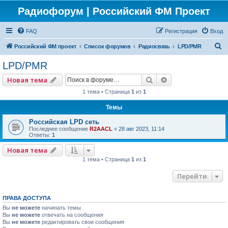
Радиофорум | Российский ФМ Проект
FAQ
Регистрация
Вход
П
Российский ФМ проект
Список форумов
Радиосвязь
LPD/PMR
о
LPD/PMR
и
Поиск
Расширенный по
Новая тема
с
1 тема • Страница
1
из
1
к
Темы
Российская LPD сеть
Последнее сообщение
R2AACL
«
28 авг 2023, 11:14
Ответы:
1
Новая тема
1 тема • Страница
1
из
1
Перейти
ПРАВА ДОСТУПА
Вы
не можете
начинать темы
Вы
не можете
отвечать на сообщения
Вы
не можете
редактировать свои сообщения