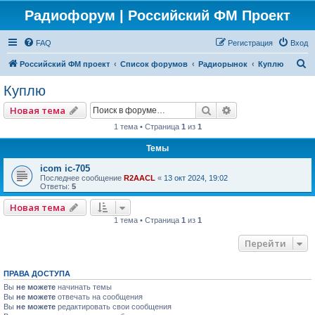
Радиофорум | Российский ФМ Проект
FAQ
Регистрация
Вход
П
Российский ФМ проект
Список форумов
Радиорынок
Куплю
о
Куплю
и
Поиск
Расширенный по
Новая тема
с
1 тема • Страница
1
из
1
к
Темы
icom ic-705
Последнее сообщение
R2AACL
«
13 окт 2024, 19:02
Ответы:
5
Новая тема
1 тема • Страница
1
из
1
Перейти
ПРАВА ДОСТУПА
Вы
не можете
начинать темы
Вы
не можете
отвечать на сообщения
Вы
не можете
редактировать свои сообщения