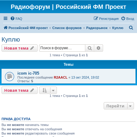
Радиофорум | Российский ФМ Проект
FAQ
Регистрация
Вход
П
Российский ФМ проект
Список форумов
Радиорынок
Куплю
о
Куплю
и
Поиск
Расширенный по
Новая тема
с
1 тема • Страница
1
из
1
к
Темы
icom ic-705
Последнее сообщение
R2AACL
«
13 окт 2024, 19:02
Ответы:
5
Новая тема
1 тема • Страница
1
из
1
Перейти
ПРАВА ДОСТУПА
Вы
не можете
начинать темы
Вы
не можете
отвечать на сообщения
Вы
не можете
редактировать свои сообщения