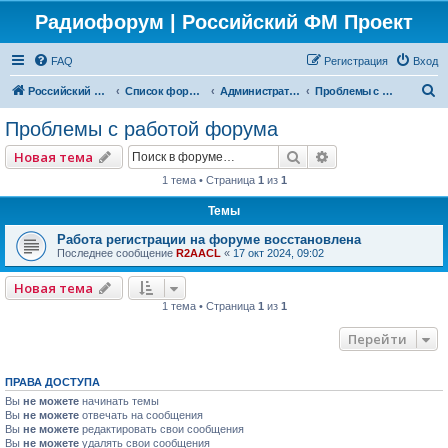
Радиофорум | Российский ФМ Проект
FAQ
Регистрация
Вход
П
Российский ФМ проект
Список форумов
Администраторский
Проблемы с работой форума
о
Проблемы с работой форума
и
Поиск
Расширенный по
Новая тема
с
1 тема • Страница
1
из
1
к
Темы
Работа регистрации на форуме восстановлена
Последнее сообщение
R2AACL
«
17 окт 2024, 09:02
Новая тема
1 тема • Страница
1
из
1
Перейти
ПРАВА ДОСТУПА
Вы
не можете
начинать темы
Вы
не можете
отвечать на сообщения
Вы
не можете
редактировать свои сообщения
Вы
не можете
удалять свои сообщения