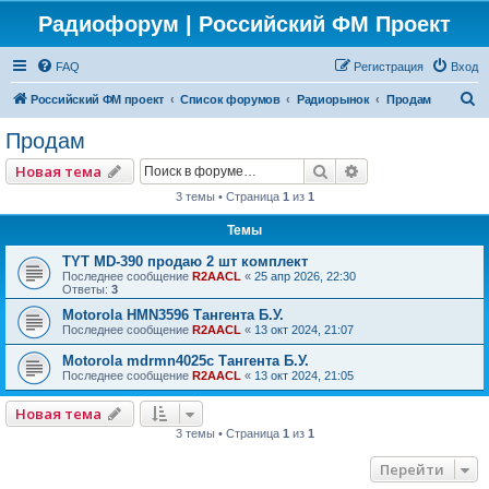
Радиофорум | Российский ФМ Проект
FAQ
Регистрация
Вход
П
Российский ФМ проект
Список форумов
Радиорынок
Продам
о
Продам
и
Поиск
Расширенный по
Новая тема
с
3 темы • Страница
1
из
1
к
Темы
TYT MD-390 продаю 2 шт комплект
Последнее сообщение
R2AACL
«
25 апр 2026, 22:30
Ответы:
3
Motorola HMN3596 Тангента Б.У.
Последнее сообщение
R2AACL
«
13 окт 2024, 21:07
Motorola mdrmn4025с Тангента Б.У.
Последнее сообщение
R2AACL
«
13 окт 2024, 21:05
Новая тема
3 темы • Страница
1
из
1
Перейти