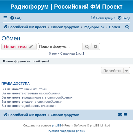
Радиофорум | Российский ФМ Проект
FAQ
Регистрация
Вход
П
Российский ФМ проект
Список форумов
Радиорынок
Обмен
о
Обмен
и
Поиск
Расширенный по
Новая тема
с
0 тем • Страница
1
из
1
к
В этом форуме нет сообщений.
Перейти
ПРАВА ДОСТУПА
Вы
не можете
начинать темы
Вы
не можете
отвечать на сообщения
Вы
не можете
редактировать свои сообщения
Вы
не можете
удалять свои сообщения
Вы
не можете
добавлять вложения
Российский ФМ проект
Список форумов
Создано на основе
phpBB
® Forum Software © phpBB Limited
Русская поддержка phpBB