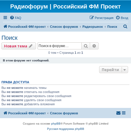
Радиофорум | Российский ФМ Проект
FAQ
Регистрация
Вход
П
Российский ФМ проект
Список форумов
Радиорынок
Поиск
о
Поиск
и
Поиск
Расширенный по
Новая тема
с
0 тем • Страница
1
из
1
к
В этом форуме нет сообщений.
Перейти
ПРАВА ДОСТУПА
Вы
не можете
начинать темы
Вы
не можете
отвечать на сообщения
Вы
не можете
редактировать свои сообщения
Вы
не можете
удалять свои сообщения
Вы
не можете
добавлять вложения
Российский ФМ проект
Список форумов
Создано на основе
phpBB
® Forum Software © phpBB Limited
Русская поддержка phpBB