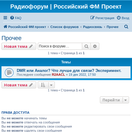
Радиофорум | Российский ФМ Проект
FAQ
Регистрация
Вход
П
Российский ФМ проект
Список форумов
Радиосвязь
Прочее
о
Прочее
и
Поиск
Расширенный по
Новая тема
с
1 тема • Страница
1
из
1
к
Темы
DMR или Аналог? Что лучше для связи? Эксперимент.
Последнее сообщение
R2AACL
«
19 дек 2022, 17:50
Новая тема
1 тема • Страница
1
из
1
Перейти
ПРАВА ДОСТУПА
Вы
не можете
начинать темы
Вы
не можете
отвечать на сообщения
Вы
не можете
редактировать свои сообщения
Вы
не можете
удалять свои сообщения