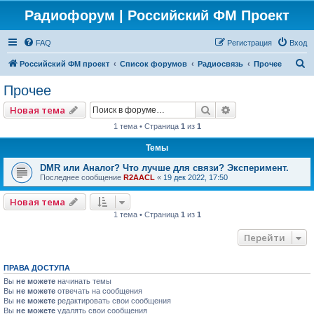
Радиофорум | Российский ФМ Проект
FAQ
Регистрация
Вход
П
Российский ФМ проект
Список форумов
Радиосвязь
Прочее
о
Прочее
и
Поиск
Расширенный по
Новая тема
с
1 тема • Страница
1
из
1
к
Темы
DMR или Аналог? Что лучше для связи? Эксперимент.
Последнее сообщение
R2AACL
«
19 дек 2022, 17:50
Новая тема
1 тема • Страница
1
из
1
Перейти
ПРАВА ДОСТУПА
Вы
не можете
начинать темы
Вы
не можете
отвечать на сообщения
Вы
не можете
редактировать свои сообщения
Вы
не можете
удалять свои сообщения