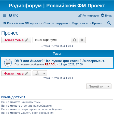
Радиофорум | Российский ФМ Проект
FAQ
Регистрация
Вход
П
Российский ФМ проект
Список форумов
Радиосвязь
Прочее
о
Прочее
и
Поиск
Расширенный по
Новая тема
с
1 тема • Страница
1
из
1
к
Темы
DMR или Аналог? Что лучше для связи? Эксперимент.
Последнее сообщение
R2AACL
«
19 дек 2022, 17:50
Новая тема
1 тема • Страница
1
из
1
Перейти
ПРАВА ДОСТУПА
Вы
не можете
начинать темы
Вы
не можете
отвечать на сообщения
Вы
не можете
редактировать свои сообщения
Вы
не можете
удалять свои сообщения