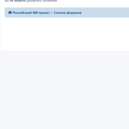
Вы
не можете
добавлять вложения
Российский ФМ проект
Список форумов