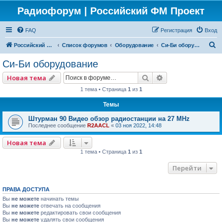
Радиофорум | Российский ФМ Проект
FAQ
Регистрация
Вход
П
Российский ФМ проект
Список форумов
Оборудование
Си-Би оборудование
о
Си-Би оборудование
и
Поиск
Расширенный по
Новая тема
с
1 тема • Страница
1
из
1
к
Темы
Штурман 90 Видео обзор радиостанции на 27 MHz
Последнее сообщение
R2AACL
«
03 ноя 2022, 14:48
Новая тема
1 тема • Страница
1
из
1
Перейти
ПРАВА ДОСТУПА
Вы
не можете
начинать темы
Вы
не можете
отвечать на сообщения
Вы
не можете
редактировать свои сообщения
Вы
не можете
удалять свои сообщения