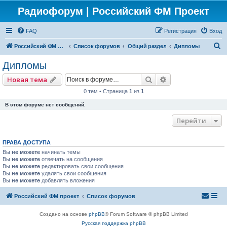
Радиофорум | Российский ФМ Проект
FAQ
Регистрация
Вход
П
Российский ФМ проект
Список форумов
Общий раздел
Дипломы
о
Дипломы
и
Поиск
Расширенный по
Новая тема
с
0 тем • Страница
1
из
1
к
В этом форуме нет сообщений.
Перейти
ПРАВА ДОСТУПА
Вы
не можете
начинать темы
Вы
не можете
отвечать на сообщения
Вы
не можете
редактировать свои сообщения
Вы
не можете
удалять свои сообщения
Вы
не можете
добавлять вложения
Российский ФМ проект
Список форумов
Создано на основе
phpBB
® Forum Software © phpBB Limited
Русская поддержка phpBB