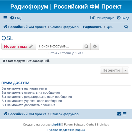
Радиофорум | Российский ФМ Проект
FAQ
Регистрация
Вход
П
Российский ФМ проект
Список форумов
Радиосвязь
QSL
о
QSL
и
Поиск
Расширенный по
Новая тема
с
0 тем • Страница
1
из
1
к
В этом форуме нет сообщений.
Перейти
ПРАВА ДОСТУПА
Вы
не можете
начинать темы
Вы
не можете
отвечать на сообщения
Вы
не можете
редактировать свои сообщения
Вы
не можете
удалять свои сообщения
Вы
не можете
добавлять вложения
Российский ФМ проект
Список форумов
Создано на основе
phpBB
® Forum Software © phpBB Limited
Русская поддержка phpBB