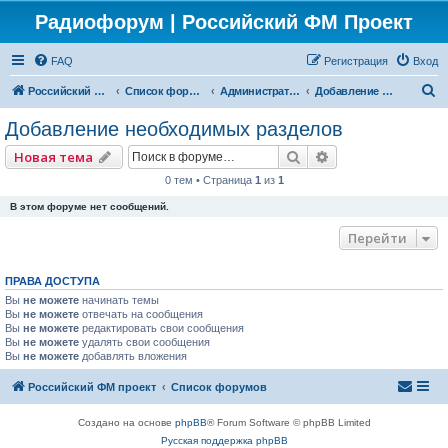
Радиофорум | Российский ФМ Проект
FAQ
Регистрация
Вход
П
Российский ФМ проект
Список форумов
Администраторский
Добавление необходимых разделов
о
Добавление необходимых разделов
и
Поиск
Расширенный по
Новая тема
с
0 тем • Страница
1
из
1
к
В этом форуме нет сообщений.
Перейти
ПРАВА ДОСТУПА
Вы
не можете
начинать темы
Вы
не можете
отвечать на сообщения
Вы
не можете
редактировать свои сообщения
Вы
не можете
удалять свои сообщения
Вы
не можете
добавлять вложения
Российский ФМ проект
Список форумов
Создано на основе
phpBB
® Forum Software © phpBB Limited
Русская поддержка phpBB