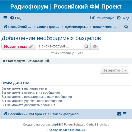
Радиофорум | Российский ФМ Проект
FAQ
Регистрация
Вход
П
Российский ФМ проект
Список форумов
Администраторский
Добавление необходимых разделов
о
Добавление необходимых разделов
и
Поиск
Расширенный по
Новая тема
с
0 тем • Страница
1
из
1
к
В этом форуме нет сообщений.
Перейти
ПРАВА ДОСТУПА
Вы
не можете
начинать темы
Вы
не можете
отвечать на сообщения
Вы
не можете
редактировать свои сообщения
Вы
не можете
удалять свои сообщения
Вы
не можете
добавлять вложения
Российский ФМ проект
Список форумов
Создано на основе
phpBB
® Forum Software © phpBB Limited
Русская поддержка phpBB