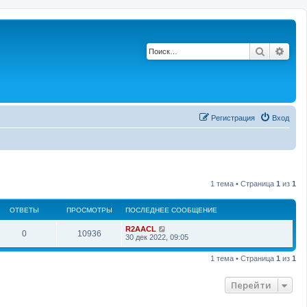
Поиск
Рас
Регистрация
Вход
1 тема • Страница
1
из
1
ОТВЕТЫ
ПРОСМОТРЫ
ПОСЛЕДНЕЕ СООБЩЕНИЕ
П
R2AACL
О
П
0
10936
о
30 дек 2022, 09:05
с
т
р
л
1 тема • Страница
1
из
1
е
в
о
д
н
Перейти
е
с
е
е
с
т
м