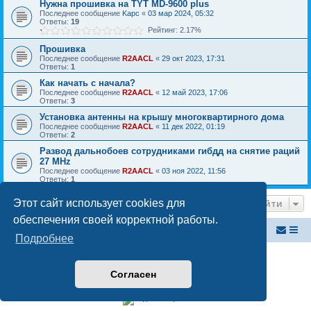
Нужна прошивка на TYT MD-9600 plus
Последнее сообщение
Kapc
«
03 мар 2024, 05:32
Ответы:
19
Рейтинг: 2.17%
Прошивка
Последнее сообщение
R2AACL
«
29 окт 2023, 17:31
Ответы:
1
Как начать с начала?
Последнее сообщение
R2AACL
«
12 май 2023, 17:06
Ответы:
3
Установка антенны на крышу многоквартирного дома
Последнее сообщение
R2AACL
«
11 дек 2022, 01:19
Ответы:
2
Развод дальнобоев сотрудниками гибдд на снятие раций
27 MHz
Последнее сообщение
R2AACL
«
03 ноя 2022, 11:56
Ответы:
1
Перейти
Этот сайт использует cookies для
обеспечения своей корректной работы.
Российский ФМ проект
Список форумов
Подробнее
Создано на основе
phpBB
® Forum Software © phpBB Limited
Русская поддержка phpBB
Согласен
Конфиденциальность
|
Правила