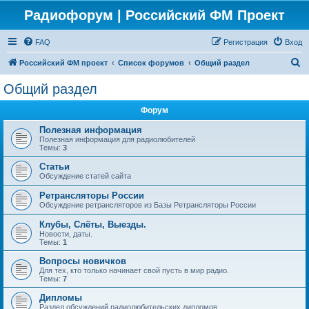
Радиофорум | Российский ФМ Проект
FAQ
Регистрация
Вход
П
Российский ФМ проект
Список форумов
Общий раздел
о
Общий раздел
и
Форум
с
к
Полезная информация
Полезная информация для радиолюбителей
Темы:
3
Статьи
Обсуждение статей сайта
Ретрансляторы России
Обсуждение ретрансляторов из Базы Ретрансляторы России
Клубы, Слёты, Выезды.
Новости, даты.
Темы:
1
Вопросы новичков
Для тех, кто только начинает свой пусть в мир радио.
Темы:
7
Дипломы
Раздел обсуждений радиолюбительских дипломов