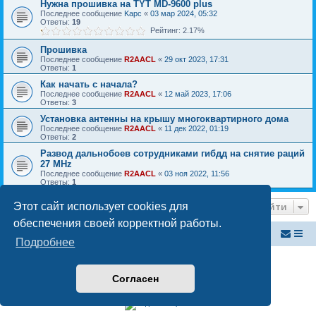
Нужна прошивка на TYT MD-9600 plus
Последнее сообщение
Kapc
«
03 мар 2024, 05:32
Ответы:
19
Рейтинг: 2.17%
Прошивка
Последнее сообщение
R2AACL
«
29 окт 2023, 17:31
Ответы:
1
Как начать с начала?
Последнее сообщение
R2AACL
«
12 май 2023, 17:06
Ответы:
3
Установка антенны на крышу многоквартирного дома
Последнее сообщение
R2AACL
«
11 дек 2022, 01:19
Ответы:
2
Развод дальнобоев сотрудниками гибдд на снятие раций
27 MHz
Последнее сообщение
R2AACL
«
03 ноя 2022, 11:56
Ответы:
1
Перейти
Этот сайт использует cookies для
обеспечения своей корректной работы.
Российский ФМ проект
Список форумов
Подробнее
Создано на основе
phpBB
® Forum Software © phpBB Limited
Русская поддержка phpBB
Согласен
Конфиденциальность
|
Правила