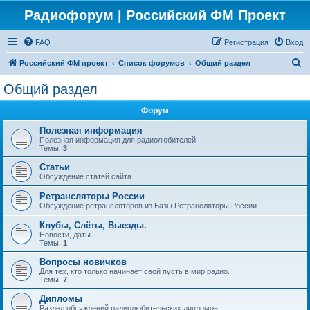
Радиофорум | Российский ФМ Проект
FAQ
Регистрация
Вход
П
Российский ФМ проект
Список форумов
Общий раздел
о
Общий раздел
и
Форум
с
к
Полезная информация
Полезная информация для радиолюбителей
Темы:
3
Статьи
Обсуждение статей сайта
Ретрансляторы России
Обсуждение ретрансляторов из Базы Ретрансляторы России
Клубы, Слёты, Выезды.
Новости, даты.
Темы:
1
Вопросы новичков
Для тех, кто только начинает свой пусть в мир радио.
Темы:
7
Дипломы
Раздел обсуждений радиолюбительских дипломов