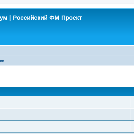
м | Российский ФМ Проект
ции
поиск