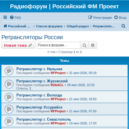
Радиофорум | Российский ФМ Проект
FAQ
Регистрация
Вход
П
Российский ФМ проект
Список форумов
Общий раздел
Ретрансляторы России
о
Ретрансляторы России
и
Поиск
Расширенный по
Новая тема
с
0 тем • Страница
1
из
1
к
Темы
Ретранслятор г. Нальчик
Последнее сообщение
RFProject
«
31 июл 2026, 00:18
Ретранслятор г. Жуковский
Последнее сообщение
R2AACL
«
28 июл 2026, 10:33
Ответы:
1
Ретранслятор г. Вологда
Последнее сообщение
RFProject
«
21 июл 2026, 18:50
Ретранслятор Уссурийск
Последнее сообщение
RFProject
«
21 июл 2026, 07:00
Ретранслятор г. Севастополь
Последнее сообщение
RFProject
«
19 июл 2026, 17:03