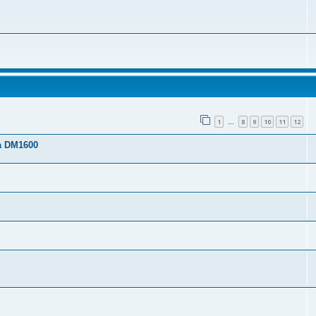
1
8
9
10
11
12
…
a DM1600