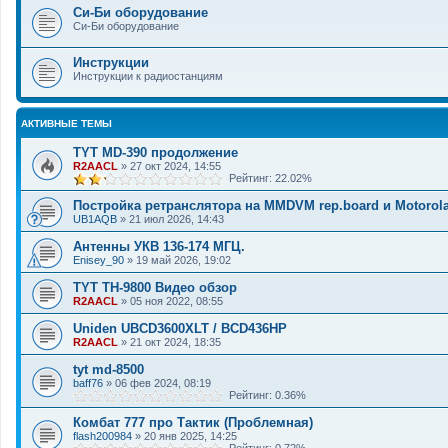
Си-Би оборудование
Си-Би оборудование
Инструкции
Инструкции к радиостанциям
АКТИВНЫЕ ТЕМЫ
TYT MD-390 продолжение
R2AACL
»
27 окт 2024, 14:55
Рейтинг: 22.02%
Постройка ретранслятора на MMDVM rep.board и Motorol
UB1AQB
»
21 июл 2026, 14:43
Антенны УКВ 136-174 МГЦ.
Enisey_90
»
19 май 2026, 19:02
TYT TH-9800 Видео обзор
R2AACL
»
05 ноя 2022, 08:55
Uniden UBCD3600XLT / BCD436HP
R2AACL
»
21 окт 2024, 18:35
tyt md-8500
baff76
»
06 фев 2024, 08:19
Рейтинг: 0.36%
Комбат 777 про Тактик (Проблемная)
flash200984
»
20 янв 2025, 14:25