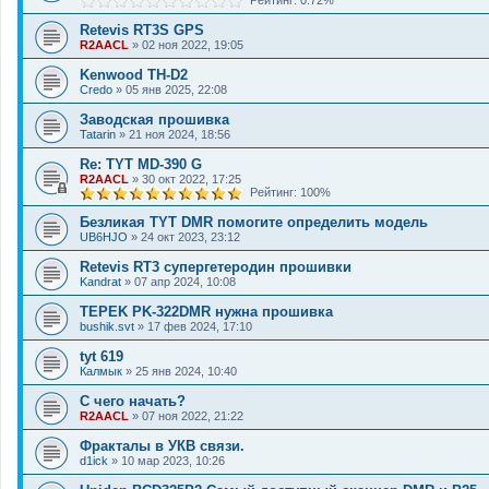
Рейтинг: 0.72%
Retevis RT3S GPS
R2AACL
»
02 ноя 2022, 19:05
Kenwood TH-D2
Credo
»
05 янв 2025, 22:08
Заводская прошивка
Tatarin
»
21 ноя 2024, 18:56
Re: TYT MD-390 G
R2AACL
»
30 окт 2022, 17:25
Рейтинг: 100%
Безликая TYT DMR помогите определить модель
UB6HJO
»
24 окт 2023, 23:12
Retevis RT3 супергетеродин прошивки
Kandrat
»
07 апр 2024, 10:08
TEPEK PK-322DMR нужна прошивка
bushik.svt
»
17 фев 2024, 17:10
tyt 619
Калмык
»
25 янв 2024, 10:40
С чего начать?
R2AACL
»
07 ноя 2022, 21:22
Фракталы в УКВ связи.
d1ick
»
10 мар 2023, 10:26