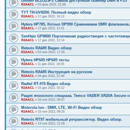
Uniden BCD325P2 Самый доступный сканнер DMR и P25
R2AACL
»
03 фев 2023, 21:08
TYT TH-UV8200. Полный видео обзор
R2AACL
»
17 дек 2022, 16:12
Hytera HP785, Kirisun DP990 Сравниваем DMR флагманов.
R2AACL
»
17 дек 2022, 12:41
SenHaix GP8800 Портативная радиостанция с частотоме
R2AACL
»
17 дек 2022, 12:14
Retevis RA685 Видео обзор
R2AACL
»
03 ноя 2022, 17:25
Hytera HP605 HP685 тесты
R2AACL
»
11 дек 2022, 18:35
Retevis RA685 Инструкция на русском
R2AACL
»
04 дек 2022, 21:46
Radtel RT-470 Видео обзор
R2AACL
»
03 дек 2022, 10:12
Рация японского спецназа. Temco VADER SR20A Secure ra
R2AACL
»
16 ноя 2022, 08:07
Motorola Ion - DMR, LTE, Wi-Fi Видео обзор
R2AACL
»
15 ноя 2022, 09:25
Retevis RT97 мобильный ретранслятор. Видео обзор.
R2AACL
»
13 ноя 2022, 21:06