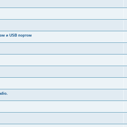
ром и USB портом
dio.