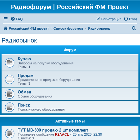
Радиофорум | Российский ФМ Проект
FAQ
Регистрация
Вход
П
Российский ФМ проект
Список форумов
Радиорынок
о
Радиорынок
и
Форум
с
к
Куплю
Запросы на покупку оборудования
Темы:
1
Продам
Предложения о продаже оборудования
Темы:
3
Обмен
Обмен оборудования
Поиск
Поиск нужного оборудования
Активные темы
TYT MD-390 продаю 2 шт комплект
Последнее сообщение
R2AACL
«
25 апр 2026, 22:30
Ответы:
3