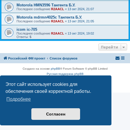
Motorola HMN3596 Тангента Б.У.
Последнее сообщение
R2AACL
«
13 окт 2024, 21:07
Motorola mdrmn4025с Тангента Б.У.
Последнее сообщение
R2AACL
«
13 окт 2024, 21:05
icom ic-705
Последнее сообщение
R2AACL
«
13 окт 2024, 19:02
Ответы:
5
Перейти
Российский ФМ проект
Список форумов
Создано на основе
phpBB
® Forum Software © phpBB Limited
Русская поддержка phpBB
Конфиденциальность
|
Правила
Этот сайт использует cookies для
обеспечения своей корректной работы.
Подробнее
Согласен