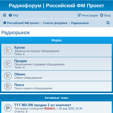
Радиофорум | Российский ФМ Проект
FAQ
Регистрация
Вход
П
Российский ФМ проект
Список форумов
Радиорынок
о
Радиорынок
и
Форум
с
к
Куплю
Запросы на покупку оборудования
Темы:
1
Продам
Предложения о продаже оборудования
Темы:
3
Обмен
Обмен оборудования
Поиск
Поиск нужного оборудования
Активные темы
TYT MD-390 продаю 2 шт комплект
Последнее сообщение
R2AACL
«
25 апр 2026, 22:30
Ответы:
3