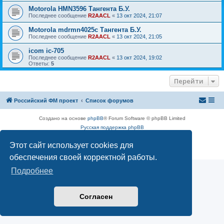
Motorola HMN3596 Тангента Б.У.
Последнее сообщение
R2AACL
«
13 окт 2024, 21:07
Motorola mdrmn4025с Тангента Б.У.
Последнее сообщение
R2AACL
«
13 окт 2024, 21:05
icom ic-705
Последнее сообщение
R2AACL
«
13 окт 2024, 19:02
Ответы:
5
Перейти
Российский ФМ проект
Список форумов
Создано на основе
phpBB
® Forum Software © phpBB Limited
Русская поддержка phpBB
Конфиденциальность
|
Правила
Этот сайт использует cookies для
обеспечения своей корректной работы.
Подробнее
Согласен