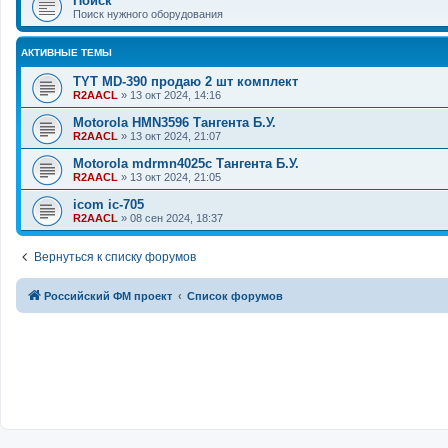
Поиск
Поиск нужного оборудования
АКТИВНЫЕ ТЕМЫ
TYT MD-390 продаю 2 шт комплект
R2AACL
»
13 окт 2024, 14:16
Motorola HMN3596 Тангента Б.У.
R2AACL
»
13 окт 2024, 21:07
Motorola mdrmn4025с Тангента Б.У.
R2AACL
»
13 окт 2024, 21:05
icom ic-705
R2AACL
»
08 сен 2024, 18:37
Вернуться к списку форумов
Российский ФМ проект
Список форумов