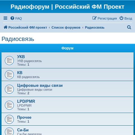
Радиофорум | Российский ФМ Проект
FAQ
Регистрация
Вход
П
Российский ФМ проект
Список форумов
Радиосвязь
о
Радиосвязь
и
Форум
с
к
УКВ
УКВ радиосвязь
Темы:
1
КВ
КВ радиосвязь
Цифровые виды связи
Цифровые виды связи
Темы:
2
LPD/PMR
LPD/PMR
Темы:
1
Прочее
Темы:
1
Си-Би
Си-Би диапазон