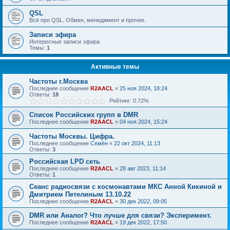
QSL
Всё про QSL. Обмен, менеджмент и прочее.
Записи эфира
Интересные записи эфира
Темы:
1
Активные темы
Частоты г.Москва
Последнее сообщение
R2AACL
«
25 ноя 2024, 18:24
Ответы:
18
Рейтинг: 0.72%
Список Российских групп в DMR
Последнее сообщение
R2AACL
«
04 ноя 2024, 15:24
Частоты Москвы. Цифра.
Последнее сообщение
Семён
«
22 окт 2024, 11:13
Ответы:
3
Российская LPD сеть
Последнее сообщение
R2AACL
«
28 авг 2023, 11:14
Ответы:
1
Сеанс радиосвязи с космонавтами МКС Анной Кикиной и
Дмитрием Петелиным 13.10.22
Последнее сообщение
R2AACL
«
30 дек 2022, 09:05
DMR или Аналог? Что лучше для связи? Эксперимент.
Последнее сообщение
R2AACL
«
19 дек 2022, 17:50