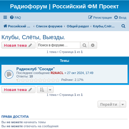
Радиофорум | Российский ФМ Проект
FAQ
Регистрация
Вход
П
Российский ФМ проект
Список форумов
Общий раздел
Клубы, Слёты, Выезды.
о
Клубы, Слёты, Выезды.
и
Поиск
Расширенный по
Новая тема
с
1 тема • Страница
1
из
1
к
Темы
Радиоклуб "Соседи"
Последнее сообщение
R2AACL
«
27 окт 2024, 17:49
Ответы:
10
Рейтинг: 2.17%
Новая тема
1 тема • Страница
1
из
1
Перейти
ПРАВА ДОСТУПА
Вы
не можете
начинать темы
Вы
не можете
отвечать на сообщения