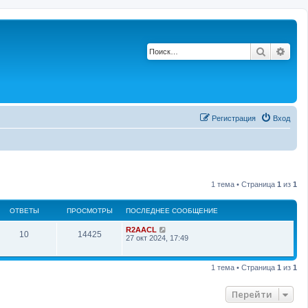
Поиск
Рас
Регистрация
Вход
1 тема • Страница
1
из
1
ОТВЕТЫ
ПРОСМОТРЫ
ПОСЛЕДНЕЕ СООБЩЕНИЕ
П
R2AACL
О
П
10
14425
о
27 окт 2024, 17:49
с
т
р
л
е
1 тема • Страница
1
из
1
в
о
д
н
е
с
е
Перейти
е
с
т
м