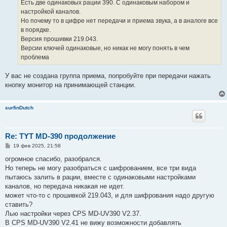
Есть две одинаковых рации 390. С одинаковым набором и
настройкой каналов.
Но почему то в цифре нет передачи и приема звука, а в аналоге все
в порядке.
Версия прошивки 219.043.
Версии ключей одинаковые, но никак не могу понять в чем
проблема
У вас не создана группа приема, попробуйте при передачи нажать
кнопку монитор на принимающей станции.
surfinDutch
Re: TYT MD-390 продолжение
С
19 фев 2025, 21:58
о
о
огромное спасибо, разобрался.
б
Но теперь не могу разобраться с шифрованием, все три вида
щ
е
пытаюсь залить в рации, вместе с одинаковыми настройками
н
каналов, но передача никакая не идет.
и
е
может что-то с прошивкой 219.043, и для шифрования надо другую
ставить?
Лью настройки через CPS MD-UV390 V2.37.
В CPS MD-UV390 V2.41 не вижу возможности добавлять