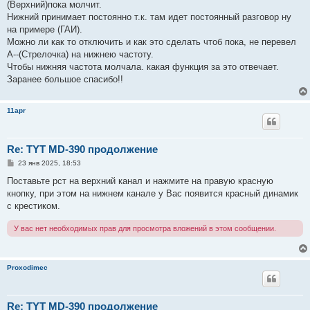
(Верхний)пока молчит.
Нижний принимает постоянно т.к. там идет постоянный разговор ну
на примере (ГАИ).
Можно ли как то отключить и как это сделать чтоб пока, не перевел
А--(Стрелочка) на нижнею частоту.
Чтобы нижняя частота молчала. какая функция за это отвечает.
Заранее большое спасибо!!
11apr
Re: TYT MD-390 продолжение
С
23 янв 2025, 18:53
о
о
Поставьте рст на верхний канал и нажмите на правую красную
б
кнопку, при этом на нижнем канале у Вас появится красный динамик
щ
е
с крестиком.
н
и
У вас нет необходимых прав для просмотра вложений в этом сообщении.
е
Proxodimec
Re: TYT MD-390 продолжение