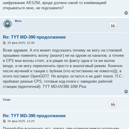
шифрование AES256, вроде должно какой то комбинацией
открываться окно, не подскажите?
Bres
Re: TYT MD-390 продолжение
С
25 фев 2025, 22:36
о
о
Всем здравия. А кто может подсказать почему не могу на стоковой
б
прошивке поменять волну (аналог) ни на одном из каналов, а точнее
щ
е
в CPS мои волны стоят, а в рации по факту одна и та же волна
н
везде, и не могу переключить просто в аналоговый режим. Конечно
и
е
после мучений и танцев с бубном (что естественно не помогло))), в
итоге поставил OpenGD77. Но вопрос остался и не даёт покоя. П.С.:
пробовал разные CPS, готовые код-плаги с заведомо рабочей
станции (идентичной). TYT MD-UV390 10W Plus
11apr
Re: TYT MD-390 продолжение
С
26 фев 2025, 13:25
о
о
Попробуйте выключить рст, зажать две клавиши между которыми