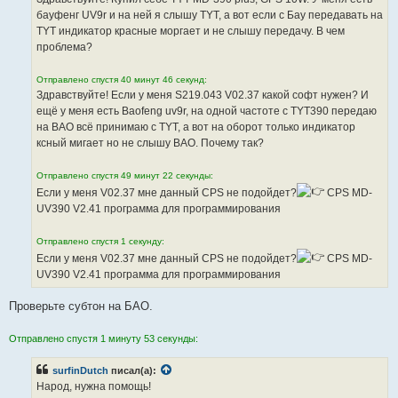
н
бауфенг UV9r и на ней я слышу TYT, а вот если с Бау передавать на
и
е
TYT индикатор красные моргает и не слышу передачу. В чем
проблема?
Отправлено спустя 40 минут 46 секунд:
Здравствуйте! Если у меня S219.043 V02.37 какой софт нужен? И
ещё у меня есть Baofeng uv9r, на одной частоте с TYT390 передаю
на BAO всё принимаю с TYT, а вот на оборот только индикатор
ксный мигает но не слышу BAO. Почему так?
Отправлено спустя 49 минут 22 секунды:
Если у меня V02.37 мне данный CPS не подойдет?
CPS MD-
UV390 V2.41 программа для программирования
Отправлено спустя 1 секунду:
Если у меня V02.37 мне данный CPS не подойдет?
CPS MD-
UV390 V2.41 программа для программирования
Проверьте субтон на БАО.
Отправлено спустя 1 минуту 53 секунды:
surfinDutch
писал(а):
Народ, нужна помощь!