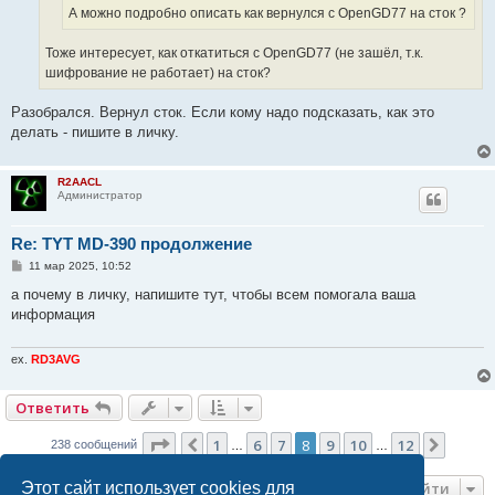
А можно подробно описать как вернулся с OpenGD77 на сток ?
Тоже интересует, как откатиться с OpenGD77 (не зашёл, т.к.
шифрование не работает) на сток?
Разобрался. Вернул сток. Если кому надо подсказать, как это
делать - пишите в личку.
R2AACL
Администратор
Re: TYT MD-390 продолжение
С
11 мар 2025, 10:52
о
о
а почему в личку, напишите тут, чтобы всем помогала ваша
б
информация
щ
е
н
и
ex.
RD3AVG
е
Ответить
Страница
8
из
12
1
6
7
8
9
10
12
Пред.
След.
238 сообщений
…
…
Перейти
Этот сайт использует cookies для