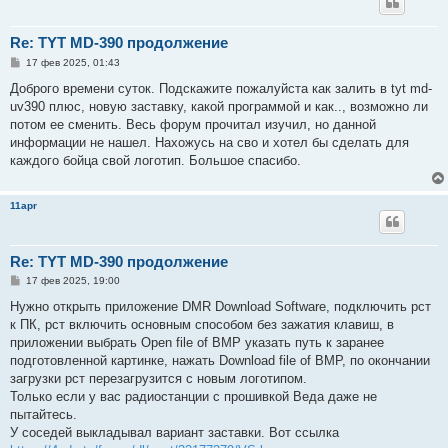
Re: TYT MD-390 продолжение
С
17 фев 2025, 01:43
о
о
Доброго времени суток. Подскажите пожалуйста как залить в tyt md-
б
uv390 плюс, новую заставку, какой программой и как.., возможно ли
щ
е
потом ее сменить. Весь форум прочитал изучил, но данной
н
информации не нашел. Нахожусь на сво и хотел бы сделать для
и
е
каждого бойца свой логотип. Большое спасибо.
11apr
Re: TYT MD-390 продолжение
С
17 фев 2025, 19:00
о
о
Нужно открыть приложение DMR Download Software, подключить рст
б
к ПК, рст включить основным способом без зажатия клавиш, в
щ
е
приложении выбрать Open file of BMP указать путь к заранее
н
подготовленной картинке, нажать Download file of BMP, по окончании
и
е
загрузки рст перезагрузится с новым логотипом.
Только если у вас радиостанции с прошивкой Веда даже не
пытайтесь.
У соседей выкладывал вариант заставки. Вот ссылка