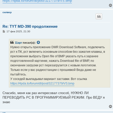
https://4pda.to/forum/dl/post/32177379/VS.bmp
силвер
Re: TYT MD-390 продолжение
С
17 фев 2025, 21:30
о
о
б
11apr
писал(а):
щ
е
Нужно открыть приложение DMR Download Software, подключить
н
рст к ПК, рст включить основным способом без зажатия клавиш, в
и
е
приложении выбрать Open file of BMP указать путь к заранее
подготовленной картинке, нажать Download file of BMP, по
окончании загрузки рст перезагрузится с новым логотипом.
Только если у вас радиостанции с прошивкой Веда даже не
пытайтесь.
У соседей выкладывал вариант заставки. Вот ссылка
https://4pda.to/forum/dl/post/32177379/VS.bmp
Спасибо, меня как раз интересовал способ, НУЖНО ЛИ
ПЕРЕВОДИТЬ РС В ПРОГРАММИРУЕМЫЙ РЕЖИМ. Про ВЕДУ я
знаю