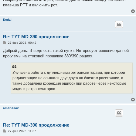
б
клавиша PTT и включить рст.
щ
е
н
и
Dedal
е
Re: TYT MD-390 продолжение
С
27 фев 2025, 00:42
о
о
Добрый день. В веде есть такой пункт. Интересует решение данной
б
проблемы на стоковой прошивке 380/390 рациях.
щ
е
н
и
е
Улучшена работа с дуплексными ретрансляторами, при которой
радиостанции не слышали друг друга на близком расстоянии, а
также добавлена коррекция ошибок при работе через некоторые
модели ретрансляторов.
amariasov
Re: TYT MD-390 продолжение
С
27 фев 2025, 11:37
о