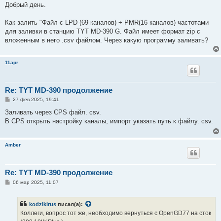
о
Добрый день.
б
щ
е
Как залить "Файл с LPD (69 каналов) + PMR(16 каналов) частотами
н
для заливки в станцию TYT MD-390 G. Файл имеет формат zip с
и
е
вложенным в него .csv файлом. Через какую программу заливать?
11apr
Re: TYT MD-390 продолжение
С
27 фев 2025, 19:41
о
о
Заливать через CPS файл. csv.
б
В CPS открыть настройку каналы, импорт указать путь к файлу. csv.
щ
е
н
и
Amber
е
Re: TYT MD-390 продолжение
С
06 мар 2025, 11:07
о
о
б
kodzikirus
писал(а):
щ
е
Коллеги, вопрос тот же, необходимо вернуться с OpenGD77 на сток
н