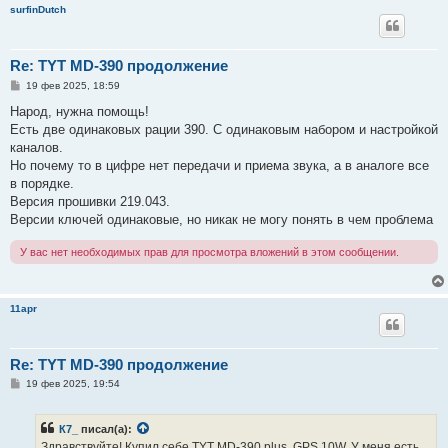
surfinDutch
Re: TYT MD-390 продолжение
С
19 фев 2025, 18:59
о
о
Народ, нужна помощь!
б
Есть две одинаковых рации 390. С одинаковым набором и настройкой
щ
е
каналов.
н
Но почему то в цифре нет передачи и приема звука, а в аналоге все
и
е
в порядке.
Версия прошивки 219.043.
Версии ключей одинаковые, но никак не могу понять в чем проблема
У вас нет необходимых прав для просмотра вложений в этом сообщении.
11apr
Re: TYT MD-390 продолжение
С
19 фев 2025, 19:54
о
о
б
К7_
писал(а):
щ
е
Здравствуйте! Купил себе TYT MD-390 plus, GPS 10W. У меня есть