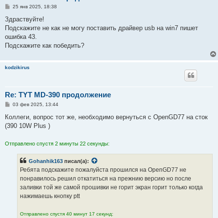
С
25 янв 2025, 18:38
о
о
Здраствуйте!
б
Подскажите не как не могу поставить драйвер usb на win7 пишет
щ
е
ошибка 43.
н
Подскажите как победить?
и
е
kodzikirus
Re: TYT MD-390 продолжение
С
03 фев 2025, 13:44
о
о
Коллеги, вопрос тот же, необходимо вернуться с OpenGD77 на сток
б
(390 10W Plus )
щ
е
н
Отправлено спустя 2 минуты 22 секунды:
и
е
Gohanhik163
писал(а):
Ребята подскажите пожалуйста прошился на OpenGD77 не
понравилось решил откатиться на прежнию версию но после
заливки той же самой прошивки не горит экран горит только когда
нажимаешь кнопку ptt
Отправлено спустя 40 минут 17 секунд: