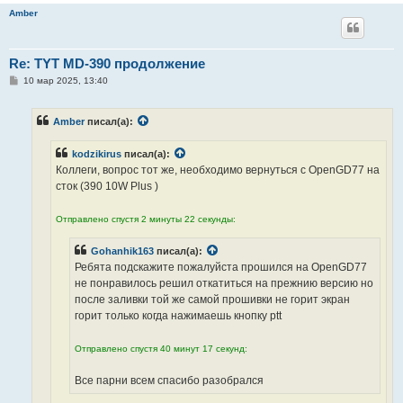
Amber
Re: TYT MD-390 продолжение
С
10 мар 2025, 13:40
о
о
б
Amber
писал(а):
щ
е
н
kodzikirus
писал(а):
и
е
Коллеги, вопрос тот же, необходимо вернуться с OpenGD77 на
сток (390 10W Plus )
Отправлено спустя 2 минуты 22 секунды:
Gohanhik163
писал(а):
Ребята подскажите пожалуйста прошился на OpenGD77
не понравилось решил откатиться на прежнию версию но
после заливки той же самой прошивки не горит экран
горит только когда нажимаешь кнопку ptt
Отправлено спустя 40 минут 17 секунд:
Все парни всем спасибо разобрался