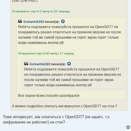
(390 10W Plus )
и
е
Отправлено спустя 2 минуты 22 секунды:
Gohanhik163
писал(а):
Ребята подскажите пожалуйста прошился на OpenGD77 не
понравилось решил откатиться на прежнию версию но после
заливки той же самой прошивки не горит экран горит только
когда нажимаешь кнопку ptt
Отправлено спустя 40 минут 17 секунд:
Gohanhik163
писал(а):
Ребята подскажите пожалуйста прошился на OpenGD77
не понравилось решил откатиться на прежнию версию но
после заливки той же самой прошивки не горит экран
горит только когда нажимаешь кнопку ptt
Все парни всем спасибо разобрался
А можно подробно описать как вернулся с OpenGD77 на сток ?
Тоже интересует, как откатиться с OpenGD77 (не зашёл, т.к.
шифрование не работает) на сток?