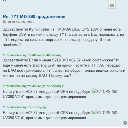
К7_
Re: TYT MD-390 продолжение
С
18 фев 2025, 20:22
о
о
Здравствуйте! Купил себе TYT MD-390 plus, GPS 10W. У меня есть
б
бауфенг UV9r и на ней я слышу TYT, а вот если с Бау передавать на
щ
е
TYT индикатор красные моргает и не слышу передачу. В чем
н
проблема?
и
е
Отправлено спустя 40 минут 46 секунд:
Здравствуйте! Если у меня S219.043 V02.37 какой софт нужен? И
ещё у меня есть Baofeng uv9r, на одной частоте с TYT390 передаю
на BAO всё принимаю с TYT, а вот на оборот только индикатор ксный
мигает но не слышу BAO. Почему так?
Отправлено спустя 49 минут 22 секунды:
Если у меня V02.37 мне данный CPS не подойдет?
CPS MD-
UV390 V2.41 программа для программирования
Отправлено спустя 1 секунду:
Если у меня V02.37 мне данный CPS не подойдет?
CPS MD-
UV390 V2.41 программа для программирования