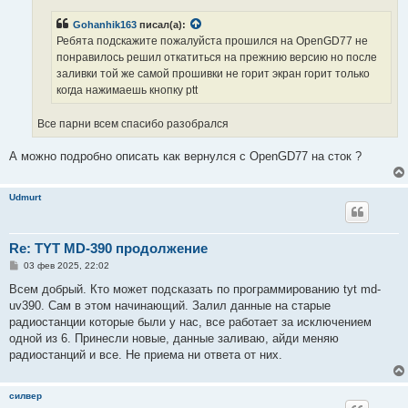
Gohanhik163
писал(а):
Ребята подскажите пожалуйста прошился на OpenGD77 не
понравилось решил откатиться на прежнию версию но после
заливки той же самой прошивки не горит экран горит только
когда нажимаешь кнопку ptt
Все парни всем спасибо разобрался
А можно подробно описать как вернулся с OpenGD77 на сток ?
Udmurt
Re: TYT MD-390 продолжение
С
03 фев 2025, 22:02
о
о
Всем добрый. Кто может подсказать по программированию tyt md-
б
uv390. Сам в этом начинающий. Залил данные на старые
щ
е
радиостанции которые были у нас, все работает за исключением
н
одной из 6. Принесли новые, данные заливаю, айди меняю
и
е
радиостанций и все. Не приема ни ответа от них.
силвер