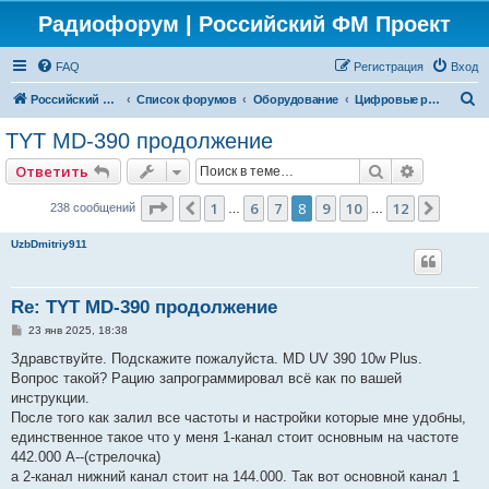
Радиофорум | Российский ФМ Проект
FAQ
Регистрация
Вход
П
Российский ФМ проект
Список форумов
Оборудование
Цифровые радиостанции
о
TYT MD-390 продолжение
и
Поиск
Расширен
Ответить
с
к
Страница
8
из
12
1
6
7
8
9
10
12
Пред.
След.
238 сообщений
…
…
UzbDmitriy911
Re: TYT MD-390 продолжение
С
23 янв 2025, 18:38
о
о
Здравствуйте. Подскажите пожалуйста. MD UV 390 10w Plus.
б
Вопрос такой? Рацию запрограммировал всё как по вашей
щ
е
инструкции.
н
После того как залил все частоты и настройки которые мне удобны,
и
е
единственное такое что у меня 1-канал стоит основным на частоте
442.000 А--(стрелочка)
а 2-канал нижний канал стоит на 144.000. Так вот основной канал 1