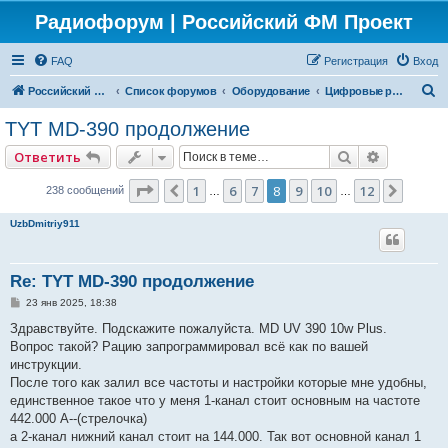
Радиофорум | Российский ФМ Проект
FAQ
Регистрация
Вход
П
Российский ФМ проект
Список форумов
Оборудование
Цифровые радиостанции
о
TYT MD-390 продолжение
и
Поиск
Расширен
Ответить
с
к
Страница
8
из
12
1
6
7
8
9
10
12
Пред.
След.
238 сообщений
…
…
UzbDmitriy911
Re: TYT MD-390 продолжение
С
23 янв 2025, 18:38
о
о
Здравствуйте. Подскажите пожалуйста. MD UV 390 10w Plus.
б
Вопрос такой? Рацию запрограммировал всё как по вашей
щ
е
инструкции.
н
После того как залил все частоты и настройки которые мне удобны,
и
е
единственное такое что у меня 1-канал стоит основным на частоте
442.000 А--(стрелочка)
а 2-канал нижний канал стоит на 144.000. Так вот основной канал 1