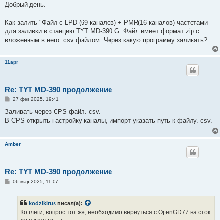
о
Добрый день.
б
щ
е
Как залить "Файл с LPD (69 каналов) + PMR(16 каналов) частотами
н
для заливки в станцию TYT MD-390 G. Файл имеет формат zip с
и
е
вложенным в него .csv файлом. Через какую программу заливать?
11apr
Re: TYT MD-390 продолжение
С
27 фев 2025, 19:41
о
о
Заливать через CPS файл. csv.
б
В CPS открыть настройку каналы, импорт указать путь к файлу. csv.
щ
е
н
и
Amber
е
Re: TYT MD-390 продолжение
С
06 мар 2025, 11:07
о
о
б
kodzikirus
писал(а):
щ
е
Коллеги, вопрос тот же, необходимо вернуться с OpenGD77 на сток
н