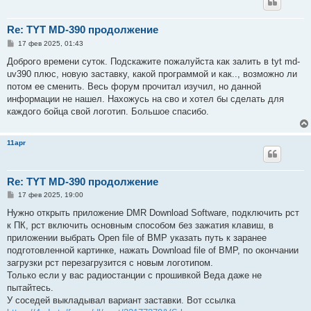
Re: TYT MD-390 продолжение
С
17 фев 2025, 01:43
о
о
Доброго времени суток. Подскажите пожалуйста как залить в tyt md-
б
uv390 плюс, новую заставку, какой программой и как.., возможно ли
щ
е
потом ее сменить. Весь форум прочитал изучил, но данной
н
информации не нашел. Нахожусь на сво и хотел бы сделать для
и
е
каждого бойца свой логотип. Большое спасибо.
11apr
Re: TYT MD-390 продолжение
С
17 фев 2025, 19:00
о
о
Нужно открыть приложение DMR Download Software, подключить рст
б
к ПК, рст включить основным способом без зажатия клавиш, в
щ
е
приложении выбрать Open file of BMP указать путь к заранее
н
подготовленной картинке, нажать Download file of BMP, по окончании
и
е
загрузки рст перезагрузится с новым логотипом.
Только если у вас радиостанции с прошивкой Веда даже не
пытайтесь.
У соседей выкладывал вариант заставки. Вот ссылка