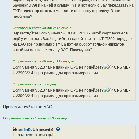
н
бауфенг UV9r и на ней я слышу TYT, а вот если с Бау передавать на
и
е
TYT индикатор красные моргает и не слышу передачу. В чем
проблема?
Отправлено спустя 40 минут 46 секунд:
Здравствуйте! Если у меня S219.043 V02.37 какой софт нужен? И
ещё у меня есть Baofeng uv9r, на одной частоте с TYT390 передаю
на BAO всё принимаю с TYT, а вот на оборот только индикатор
ксный мигает но не слышу BAO. Почему так?
Отправлено спустя 49 минут 22 секунды:
Если у меня V02.37 мне данный CPS не подойдет?
CPS MD-
UV390 V2.41 программа для программирования
Отправлено спустя 1 секунду:
Если у меня V02.37 мне данный CPS не подойдет?
CPS MD-
UV390 V2.41 программа для программирования
Проверьте субтон на БАО.
Отправлено спустя 1 минуту 53 секунды:
surfinDutch
писал(а):
Народ, нужна помощь!