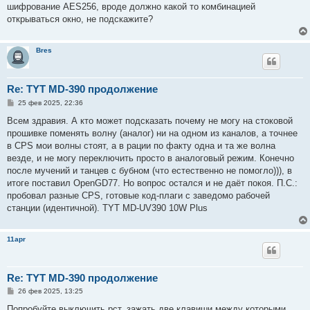
шифрование AES256, вроде должно какой то комбинацией
открываться окно, не подскажите?
Bres
Re: TYT MD-390 продолжение
С
25 фев 2025, 22:36
о
о
Всем здравия. А кто может подсказать почему не могу на стоковой
б
прошивке поменять волну (аналог) ни на одном из каналов, а точнее
щ
е
в CPS мои волны стоят, а в рации по факту одна и та же волна
н
везде, и не могу переключить просто в аналоговый режим. Конечно
и
е
после мучений и танцев с бубном (что естественно не помогло))), в
итоге поставил OpenGD77. Но вопрос остался и не даёт покоя. П.С.:
пробовал разные CPS, готовые код-плаги с заведомо рабочей
станции (идентичной). TYT MD-UV390 10W Plus
11apr
Re: TYT MD-390 продолжение
С
26 фев 2025, 13:25
о
о
Попробуйте выключить рст, зажать две клавиши между которыми