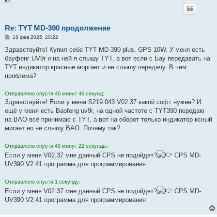
К7_
Re: TYT MD-390 продолжение
С
18 фев 2025, 20:22
о
о
Здравствуйте! Купил себе TYT MD-390 plus, GPS 10W. У меня есть
б
бауфенг UV9r и на ней я слышу TYT, а вот если с Бау передавать на
щ
е
TYT индикатор красные моргает и не слышу передачу. В чем
н
проблема?
и
е
Отправлено спустя 40 минут 46 секунд:
Здравствуйте! Если у меня S219.043 V02.37 какой софт нужен? И
ещё у меня есть Baofeng uv9r, на одной частоте с TYT390 передаю
на BAO всё принимаю с TYT, а вот на оборот только индикатор ксный
мигает но не слышу BAO. Почему так?
Отправлено спустя 49 минут 22 секунды:
Если у меня V02.37 мне данный CPS не подойдет?
CPS MD-
UV390 V2.41 программа для программирования
Отправлено спустя 1 секунду:
Если у меня V02.37 мне данный CPS не подойдет?
CPS MD-
UV390 V2.41 программа для программирования