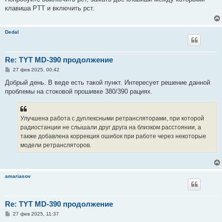
б
клавиша PTT и включить рст.
щ
е
н
и
Dedal
е
Re: TYT MD-390 продолжение
С
27 фев 2025, 00:42
о
о
Добрый день. В веде есть такой пункт. Интересует решение данной
б
проблемы на стоковой прошивке 380/390 рациях.
щ
е
н
и
е
Улучшена работа с дуплексными ретрансляторами, при которой
радиостанции не слышали друг друга на близком расстоянии, а
также добавлена коррекция ошибок при работе через некоторые
модели ретрансляторов.
amariasov
Re: TYT MD-390 продолжение
С
27 фев 2025, 11:37
о