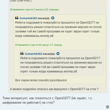
(390 10W Plus )
и
е
Отправлено спустя 2 минуты 22 секунды:
Gohanhik163
писал(а):
Ребята подскажите пожалуйста прошился на OpenGD77 не
понравилось решил откатиться на прежнию версию но после
заливки той же самой прошивки не горит экран горит только
когда нажимаешь кнопку ptt
Отправлено спустя 40 минут 17 секунд:
Gohanhik163
писал(а):
Ребята подскажите пожалуйста прошился на OpenGD77
не понравилось решил откатиться на прежнию версию но
после заливки той же самой прошивки не горит экран
горит только когда нажимаешь кнопку ptt
Все парни всем спасибо разобрался
А можно подробно описать как вернулся с OpenGD77 на сток ?
Тоже интересует, как откатиться с OpenGD77 (не зашёл, т.к.
шифрование не работает) на сток?