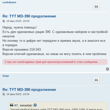
surfinDutch
Re: TYT MD-390 продолжение
С
19 фев 2025, 18:59
о
о
Народ, нужна помощь!
б
Есть две одинаковых рации 390. С одинаковым набором и настройкой
щ
е
каналов.
н
Но почему то в цифре нет передачи и приема звука, а в аналоге все
и
е
в порядке.
Версия прошивки 219.043.
Версии ключей одинаковые, но никак не могу понять в чем проблема
У вас нет необходимых прав для просмотра вложений в этом сообщении.
11apr
Re: TYT MD-390 продолжение
С
19 фев 2025, 19:54
о
о
б
К7_
писал(а):
щ
е
Здравствуйте! Купил себе TYT MD-390 plus, GPS 10W. У меня есть