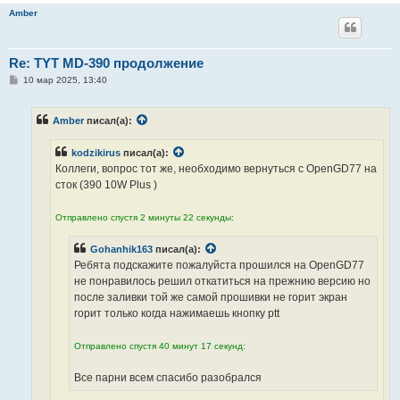
Amber
Re: TYT MD-390 продолжение
С
10 мар 2025, 13:40
о
о
б
Amber
писал(а):
щ
е
н
kodzikirus
писал(а):
и
е
Коллеги, вопрос тот же, необходимо вернуться с OpenGD77 на
сток (390 10W Plus )
Отправлено спустя 2 минуты 22 секунды:
Gohanhik163
писал(а):
Ребята подскажите пожалуйста прошился на OpenGD77
не понравилось решил откатиться на прежнию версию но
после заливки той же самой прошивки не горит экран
горит только когда нажимаешь кнопку ptt
Отправлено спустя 40 минут 17 секунд:
Все парни всем спасибо разобрался