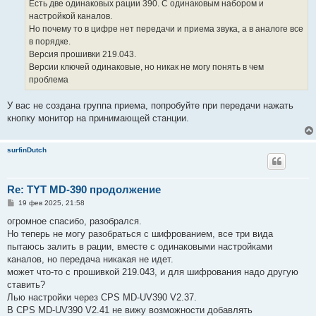
Есть две одинаковых рации 390. С одинаковым набором и
настройкой каналов.
Но почему то в цифре нет передачи и приема звука, а в аналоге все
в порядке.
Версия прошивки 219.043.
Версии ключей одинаковые, но никак не могу понять в чем
проблема
У вас не создана группа приема, попробуйте при передачи нажать
кнопку монитор на принимающей станции.
surfinDutch
Re: TYT MD-390 продолжение
С
19 фев 2025, 21:58
о
о
огромное спасибо, разобрался.
б
Но теперь не могу разобраться с шифрованием, все три вида
щ
е
пытаюсь залить в рации, вместе с одинаковыми настройками
н
каналов, но передача никакая не идет.
и
е
может что-то с прошивкой 219.043, и для шифрования надо другую
ставить?
Лью настройки через CPS MD-UV390 V2.37.
В CPS MD-UV390 V2.41 не вижу возможности добавлять