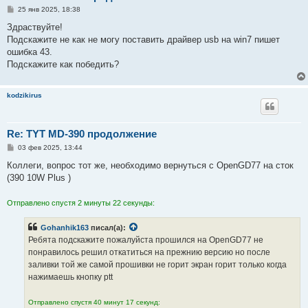
С
25 янв 2025, 18:38
о
о
Здраствуйте!
б
Подскажите не как не могу поставить драйвер usb на win7 пишет
щ
е
ошибка 43.
н
Подскажите как победить?
и
е
kodzikirus
Re: TYT MD-390 продолжение
С
03 фев 2025, 13:44
о
о
Коллеги, вопрос тот же, необходимо вернуться с OpenGD77 на сток
б
(390 10W Plus )
щ
е
н
Отправлено спустя 2 минуты 22 секунды:
и
е
Gohanhik163
писал(а):
Ребята подскажите пожалуйста прошился на OpenGD77 не
понравилось решил откатиться на прежнию версию но после
заливки той же самой прошивки не горит экран горит только когда
нажимаешь кнопку ptt
Отправлено спустя 40 минут 17 секунд: