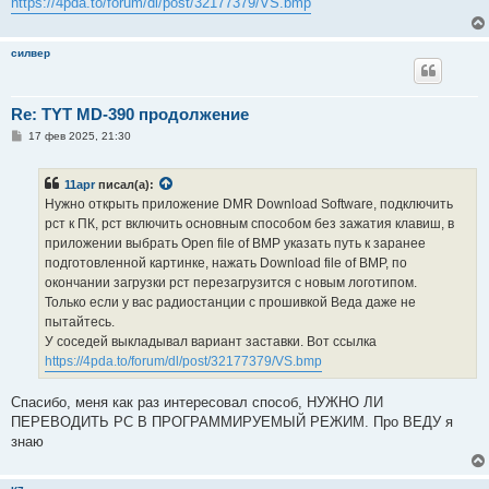
https://4pda.to/forum/dl/post/32177379/VS.bmp
силвер
Re: TYT MD-390 продолжение
С
17 фев 2025, 21:30
о
о
б
11apr
писал(а):
щ
е
Нужно открыть приложение DMR Download Software, подключить
н
рст к ПК, рст включить основным способом без зажатия клавиш, в
и
е
приложении выбрать Open file of BMP указать путь к заранее
подготовленной картинке, нажать Download file of BMP, по
окончании загрузки рст перезагрузится с новым логотипом.
Только если у вас радиостанции с прошивкой Веда даже не
пытайтесь.
У соседей выкладывал вариант заставки. Вот ссылка
https://4pda.to/forum/dl/post/32177379/VS.bmp
Спасибо, меня как раз интересовал способ, НУЖНО ЛИ
ПЕРЕВОДИТЬ РС В ПРОГРАММИРУЕМЫЙ РЕЖИМ. Про ВЕДУ я
знаю