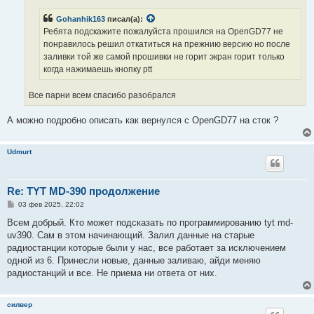
Gohanhik163
писал(а):
Ребята подскажите пожалуйста прошился на OpenGD77 не
понравилось решил откатиться на прежнию версию но после
заливки той же самой прошивки не горит экран горит только
когда нажимаешь кнопку ptt
Все парни всем спасибо разобрался
А можно подробно описать как вернулся с OpenGD77 на сток ?
Udmurt
Re: TYT MD-390 продолжение
С
03 фев 2025, 22:02
о
о
Всем добрый. Кто может подсказать по программированию tyt md-
б
uv390. Сам в этом начинающий. Залил данные на старые
щ
е
радиостанции которые были у нас, все работает за исключением
н
одной из 6. Принесли новые, данные заливаю, айди меняю
и
е
радиостанций и все. Не приема ни ответа от них.
силвер