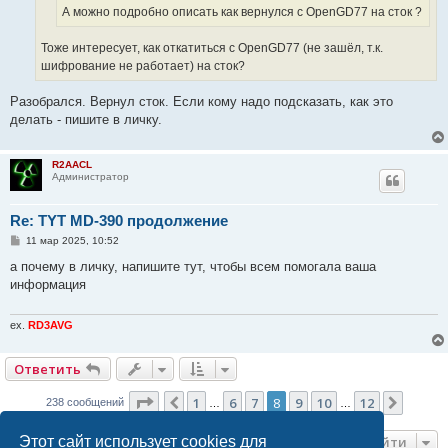
А можно подробно описать как вернулся с OpenGD77 на сток ?
Тоже интересует, как откатиться с OpenGD77 (не зашёл, т.к.
шифрование не работает) на сток?
Разобрался. Вернул сток. Если кому надо подсказать, как это
делать - пишите в личку.
R2AACL
Администратор
Re: TYT MD-390 продолжение
С
11 мар 2025, 10:52
о
о
а почему в личку, напишите тут, чтобы всем помогала ваша
б
информация
щ
е
н
и
ex.
RD3AVG
е
Ответить
Страница
8
из
12
1
6
7
8
9
10
12
Пред.
След.
238 сообщений
…
…
Перейти
Этот сайт использует cookies для