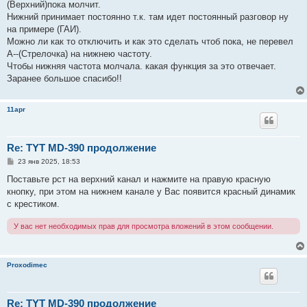
(Верхний)пока молчит.
Нижний принимает постоянно т.к. там идет постоянный разговор ну
на примере (ГАИ).
Можно ли как то отключить и как это сделать чтоб пока, не перевел
А--(Стрелочка) на нижнею частоту.
Чтобы нижняя частота молчала. какая функция за это отвечает.
Заранее большое спасибо!!
11apr
Re: TYT MD-390 продолжение
С
23 янв 2025, 18:53
о
о
Поставьте рст на верхний канал и нажмите на правую красную
б
кнопку, при этом на нижнем канале у Вас появится красный динамик
щ
е
с крестиком.
н
и
У вас нет необходимых прав для просмотра вложений в этом сообщении.
е
Proxodimec
Re: TYT MD-390 продолжение