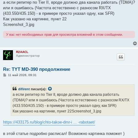
о
а если репитер по Tier II, вроде должно два канала работать (TDMA)?
б
или я ошибаюсь (Частота естественно с разносом RX/TX
щ
е
(433.550/435.150) - в примере просто указал одну, как SFR)
н
Как указано на картинке, пункт 22
и
е
Screenshot_3.jpg
У вас нет необходимых прав для просмотра вложений в этом сообщении.
R2AACL
Администратор
Re: TYT MD-390 продолжение
С
11 май 2026, 09:31
о
о
б
difirent
писал(а):
щ
е
а если репитер по Tier II, вроде должно два канала работать
н
(TDMA)? или я ошибаюсь (Частота естественно с разносом RX/TX
и
е
(433.550/435.150) - в примере просто указал одну, как SFR)
Как указано на картинке, пункт 22Screenshot_3.jpg
https://433175.ru/blog/chto-takoe-dmr-i ... -rabotaet/
в этой статье подробно расписал! Возможно картинка поможет )