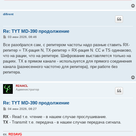
difirent
Re: TYT MD-390 продолжение
С
03 июн 2026, 08:46
о
о
Все разобрался сам, с репитером частоты надо разные ставить RX-
б
репитер = TX-рация N, TX-репитер = RX-рация N. СС и ТS одинаково,
щ
е
что на рации, что на репитере. Шифрование выставляется только на
н
рациях. TX в прямом канале - используется для прямого соединения
и
е
канала (разнесенного частотно для репитера), при работе без
репитера.
R2AACL
Администратор
Re: TYT MD-390 продолжение
С
04 июн 2026, 08:27
о
о
RX
- Read т.е. чтение - в нашем случае прослушивание.
б
TX
- Transmit т.e. передача - в нашеи случае передача сигнала.
щ
е
н
и
ex.
RD3AVG