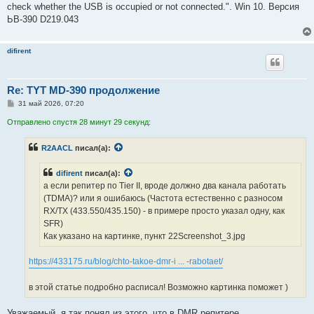
н
check whether the USB is occupied or not connected.". Win 10. Версия
и
е
ЬВ-390 D219.043
difirent
Re: TYT MD-390 продолжение
С
31 май 2026, 07:20
о
о
Отправлено спустя 28 минут 29 секунд:
б
щ
е
R2AACL
писал(а):
н
и
е
difirent
писал(а):
а если репитер по Tier II, вроде должно два канала работать
(TDMA)? или я ошибаюсь (Частота естественно с разносом
RX/TX (433.550/435.150) - в примере просто указал одну, как
SFR)
Как указано на картинке, пункт 22Screenshot_3.jpg
https://433175.ru/blog/chto-takoe-dmr-i ... -rabotaet/
в этой статье подробно расписал! Возможно картинка поможет )
Уважаемый, я так понял из этого, что в DMR репитере