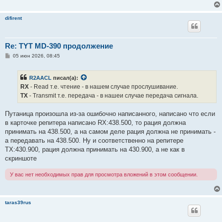
е
difirent
Re: TYT MD-390 продолжение
С
05 июн 2026, 08:45
о
о
б
R2AACL
писал(а):
щ
е
RX
- Read т.е. чтение - в нашем случае прослушивание.
н
TX
- Transmit т.e. передача - в нашеи случае передача сигнала.
и
е
Путаница произошла из-за ошибочно написанного, написано что если
в карточке репитера написано RX:438.500, то рация должна
принимать на 438.500, а на самом деле рация должна не принимать -
а передавать на 438.500. Ну и соответственно на репитере
ТX:430.900, рация должна принимать на 430.900, а не как в
скриншоте
У вас нет необходимых прав для просмотра вложений в этом сообщении.
taras39rus