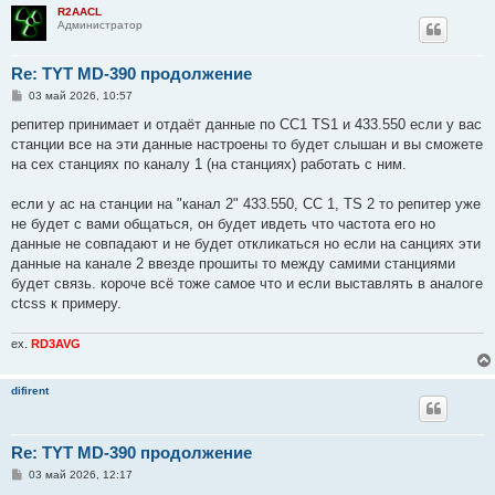
R2AACL
Администратор
Re: TYT MD-390 продолжение
С
03 май 2026, 10:57
о
о
репитер принимает и отдаёт данные по CC1 TS1 и 433.550 если у вас
б
станции все на эти данные настроены то будет слышан и вы сможете
щ
е
на сех станциях по каналу 1 (на станциях) работать с ним.
н
и
е
если у ас на станции на "канал 2" 433.550, СС 1, TS 2 то репитер уже
не будет с вами общаться, он будет ивдеть что частота его но
данные не совпадают и не будет откликаться но если на санциях эти
данные на канале 2 ввезде прошиты то между самими станциями
будет связь. короче всё тоже самое что и если выставлять в аналоге
ctcss к примеру.
ex.
RD3AVG
difirent
Re: TYT MD-390 продолжение
С
03 май 2026, 12:17
о