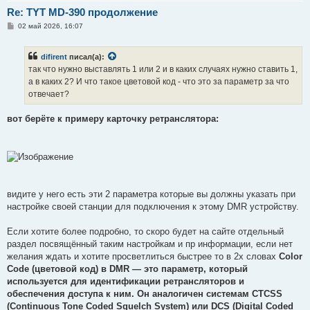
Re: TYT MD-390 продолжение
С
02 май 2026, 16:07
о
о
б
difirent
писал(а):
щ
е
так что нужно выставлять 1 или 2 и в каких случаях нужно ставить 1,
н
а в каких 2? И что такое цветовой код - что это за параметр за что
и
е
отвечает?
вот берёте к примеру карточку ретранслятора:
видите у него есть эти 2 параметра которые вы должны указать при
настройке своей станции для подключения к этому DMR устройству.
Если хотите более подробно, то скоро будет на сайте отдельный
раздел посвящённый таким настройкам и пр информации, если нет
желания ждать и хотите просветлиться быстрее то в 2х словах
Color
Code (цветовой код) в DMR — это параметр, который
используется для идентификации ретрансляторов и
обеспечения доступа к ним. Он аналогичен системам CTCSS
(Continuous Tone Coded Squelch System) или DCS (Digital Coded