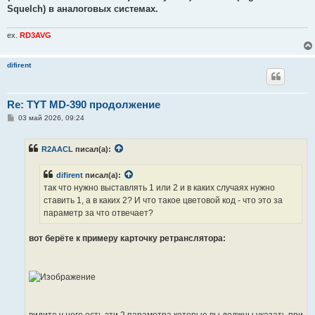
Squelch) в аналоговых системах.
ex.
RD3AVG
difirent
Re: TYT MD-390 продолжение
С
03 май 2026, 09:24
о
о
б
R2AACL
писал(а):
щ
е
н
difirent
писал(а):
и
е
так что нужно выставлять 1 или 2 и в каких случаях нужно
ставить 1, а в каких 2? И что такое цветовой код - что это за
параметр за что отвечает?
вот берёте к примеру карточку ретранслятора:
видите у него есть эти 2 параметра которые вы должны указать при