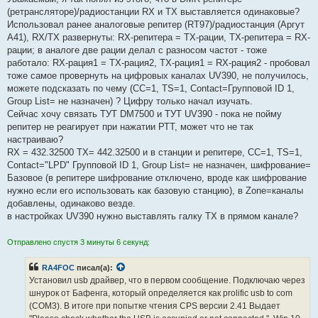
(ретрансляторе)/радиостанции RX и TX выставляется одинаковые?
Использовал ранее аналоговые репитер (RT97)/радиостанция (Аргут
А41), RX/TX развернуты: RX-репитера = TX-рации, TX-репитера = RX-
рации; в аналоге две рации делал с разносом частот - тоже
работало: RX-рация1 = TX-рация2, TX-рация1 = RX-рация2 - пробовал
тоже самое провернуть на цифровых каналах UV390, не получилось,
можете подсказать по чему (СС=1, ТS=1, Contact=Групповой ID 1,
Group List= не назначен) ? Цифру только начал изучать.
Сейчас хочу связать ТУТ DM7500 и ТУТ UV390 - пока не пойму
репитер не реагирует при нажатии РТТ, может что не так
настраиваю?
RX = 432.32500 TX= 442.32500 и в станции и репитере, СС=1, ТS=1,
Contact="LPD" Групповой ID 1, Group List= не назначен, шифрование=
Базовое (в репитере шифрование отключено, вроде как шифрование
нужно если его использовать как базовую станцию), в Zone=каналы
добавлены, одинаково везде.
в настройках UV390 нужно выставлять галку TX в прямом канале?
Отправлено спустя 3 минуты 6 секунд:
RA4FOC
писал(а):
Установил usb драйвер, что в первом сообщение. Подключаю через
шнурок от Бафенга, который определяется как prolific usb to com
(COM3). В итоге при попытке чтения CPS версии 2.41 Выдает