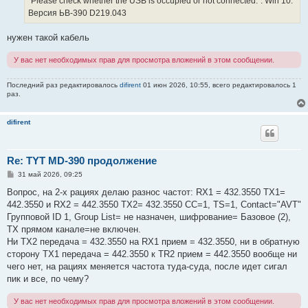
"Please check whether the USB is occupied or not connected.". Win 10.
Версия ЬВ-390 D219.043
нужен такой кабель
У вас нет необходимых прав для просмотра вложений в этом сообщении.
Последний раз редактировалось
difirent
01 июн 2026, 10:55, всего редактировалось 1
раз.
difirent
Re: TYT MD-390 продолжение
С
31 май 2026, 09:25
о
о
Вопрос, на 2-х рациях делаю разнос частот: RX1 = 432.3550 TX1=
б
442.3550 и RX2 = 442.3550 TX2= 432.3550 СС=1, ТS=1, Contact="AVT"
щ
е
Групповой ID 1, Group List= не назначен, шифрование= Базовое (2),
н
ТХ прямом канале=не включен.
и
е
Ни TX2 передача = 432.3550 на RX1 прием = 432.3550, ни в обратную
сторону TX1 передача = 442.3550 к TR2 прием = 442.3550 вообще ни
чего нет, на рациях меняется частота туда-суда, после идет сигал
пик и все, по чему?
У вас нет необходимых прав для просмотра вложений в этом сообщении.