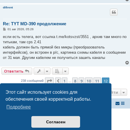
difirent
Re: TYT MD-390 продолжение
С
01 авг 2026, 05:26
о
о
если есть телега, вот ссылка t.me/kotsvzst/3551 , архив там много по
б
титькам, там cps 2.41
щ
е
кабель должен быть прямой без микры (преобразователь
н
интерфейсов), он встроен в р/с, картинка схемы кабеля в сообщении
и
е
от 31 мая. Другим кабелем не получиться зашить каналы
Ответить
Страница
12
из
12
1
8
9
10
11
12
Пред.
238 сообщений
…
Этот сайт использует cookies для
Перейти
обеспечения своей корректной работы.
Российский ФМ проект
Список форумов
Подробнее
Создано на основе
phpBB
® Forum Software © phpBB Limited
Русская поддержка phpBB
Согласен
Конфиденциальность
|
Правила