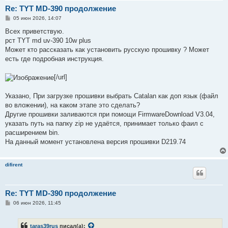
Re: TYT MD-390 продолжение
С
05 июн 2026, 14:07
о
о
Всех приветствую.
б
рст TYT md uv-390 10w plus
щ
е
Может кто рассказать как установить русскую прошивку ? Может
н
есть где подробная инструкция.
и
е
[/url]
Указано, При загрузке прошивки выбрать Catalan как доп язык (файл
во вложении), на каком этапе это сделать?
Другие прошивки заливаются при помощи FirmwareDownload V3.04,
указать путь на папку zip не удаётся, принимает только фаил с
расширением bin.
На данный момент установлена версия прошивки D219.74
difirent
Re: TYT MD-390 продолжение
С
06 июн 2026, 11:45
о
о
б
taras39rus
писал(а):
щ