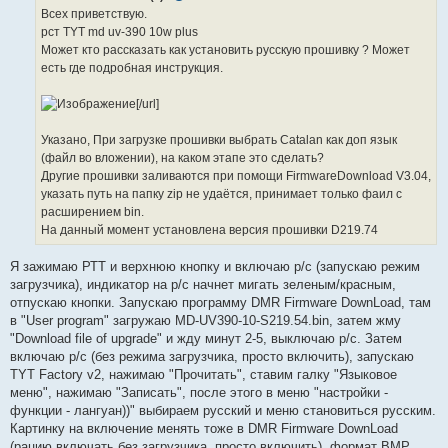
е
Всех приветствую.
н
рст TYT md uv-390 10w plus
и
е
Может кто рассказать как установить русскую прошивку ? Может
есть где подробная инструкция.
[/url]
Указано, При загрузке прошивки выбрать Catalan как доп язык
(файл во вложении), на каком этапе это сделать?
Другие прошивки заливаются при помощи FirmwareDownload V3.04,
указать путь на папку zip не удаётся, принимает только фаил с
расширением bin.
На данный момент установлена версия прошивки D219.74
Я зажимаю РТТ и верхнюю кнопку и включаю р/с (запускаю режим
загрузчика), индикатор на р/с начнет мигать зеленым/красным,
отпускаю кнопки. Запускаю программу DMR Firmware DownLoad, там
в "User program" загружаю MD-UV390-10-S219.54.bin, затем жму
"Download file of upgrade" и жду минут 2-5, выключаю р/с. Затем
включаю р/с (без режима загрузчика, просто включить), запускаю
TYT Factory v2, нажимаю "Прочитать", ставим галку "Языковое
меню", нажимаю "Записать", после этого в меню "настройки -
функции - лангуан))" выбираем русский и меню становиться русским.
Картинку на включение менять тоже в DMR Firmware DownLoad
(рацию включать без загрузчика, просто включить), формат BMP,