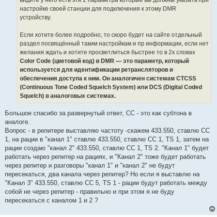
настройке своей станции для подключения к этому DMR
устройству.
Если хотите более подробно, то скоро будет на сайте отдельный
раздел посвящённый таким настройкам и пр информации, если нет
желания ждать и хотите просветлиться быстрее то в 2х словах
Color Code (цветовой код) в DMR — это параметр, который
используется для идентификации ретрансляторов и
обеспечения доступа к ним. Он аналогичен системам CTCSS
(Continuous Tone Coded Squelch System) или DCS (Digital Coded
Squelch) в аналоговых системах.
Большое спасибо за развернутый ответ, СС - это как субтона в
аналоге.
Вопрос - в репитере выставляю частоту -скажем 433.550, ставлю СС
1, на рации в "канал 1" ставлю 433.550, ставлю СС 1, TS 1, затем на
рации создаю "канал 2" 433.550, ставлю СС 1, TS 2. "Канал 1" будет
работать через репитер на рациях, и "Канал 2" тоже будет работать
через репитер и разговоры "канал 1" и "канал 2" не будут
пересекаться, два канала через репитер? Но если я выставлю на
"Канал 3" 433.550, ставлю СС 5, TS 1 - рации будут работать между
собой не через репитер - правильно и при этом я не буду
пересекаться с каналом 1 и 2 ?