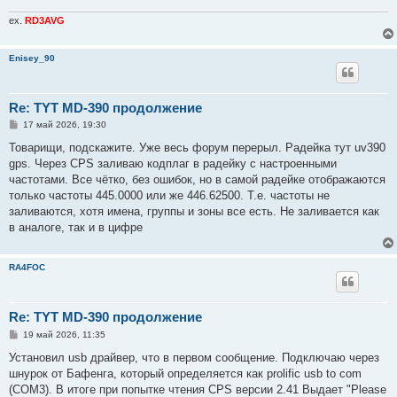
ex.
RD3AVG
Enisey_90
Re: TYT MD-390 продолжение
С
17 май 2026, 19:30
о
о
Товарищи, подскажите. Уже весь форум перерыл. Радейка тут uv390
б
gps. Через CPS заливаю кодплаг в радейку с настроенными
щ
е
частотами. Все чётко, без ошибок, но в самой радейке отображаются
н
только частоты 445.0000 или же 446.62500. Т.е. частоты не
и
е
заливаются, хотя имена, группы и зоны все есть. Не заливается как
в аналоге, так и в цифре
RA4FOC
Re: TYT MD-390 продолжение
С
19 май 2026, 11:35
о
о
Установил usb драйвер, что в первом сообщение. Подключаю через
б
шнурок от Бафенга, который определяется как prolific usb to com
щ
е
(COM3). В итоге при попытке чтения CPS версии 2.41 Выдает "Please