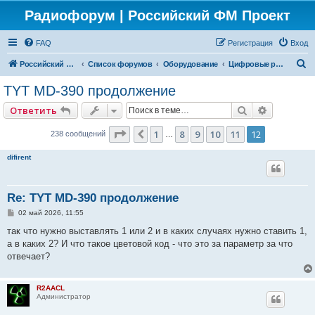
Радиофорум | Российский ФМ Проект
FAQ
Регистрация
Вход
П
Российский ФМ проект
Список форумов
Оборудование
Цифровые радиостанции
о
TYT MD-390 продолжение
и
Поиск
Расширен
Ответить
с
к
Страница
12
из
12
1
8
9
10
11
12
Пред.
238 сообщений
…
difirent
Re: TYT MD-390 продолжение
С
02 май 2026, 11:55
о
о
так что нужно выставлять 1 или 2 и в каких случаях нужно ставить 1,
б
а в каких 2? И что такое цветовой код - что это за параметр за что
щ
е
отвечает?
н
и
е
R2AACL
Администратор