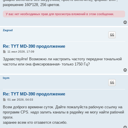
разрешение 160*128, 256 цветов.
У вас нет необходимых прав для просмотра вложений в этом сообщении.
Zagrad
Re: TYT MD-390 продолжение
С
11 июл 2026, 17:09
о
о
Здравствуйте! Возможно ли настроить частоту передачи тональной
б
частоты или она фиксированная- только 1750 Гц?
щ
е
н
и
Izym
е
Re: TYT MD-390 продолжение
С
01 авг 2026, 04:03
о
о
Всем доброго времени суток. Дайте пожалуйста рабочую ссылку на
б
программ CPS. надо залить каналы в радейку не могу найти рабочей
щ
е
проги.
н
заранее всем кто отзавется спасибо.
и
е