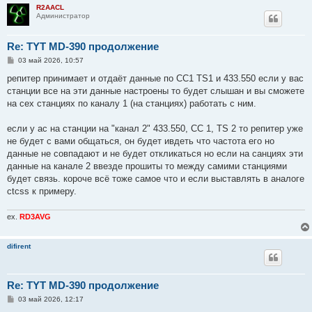
R2AACL
Администратор
Re: TYT MD-390 продолжение
С
03 май 2026, 10:57
о
о
репитер принимает и отдаёт данные по CC1 TS1 и 433.550 если у вас
б
станции все на эти данные настроены то будет слышан и вы сможете
щ
е
на сех станциях по каналу 1 (на станциях) работать с ним.
н
и
е
если у ас на станции на "канал 2" 433.550, СС 1, TS 2 то репитер уже
не будет с вами общаться, он будет ивдеть что частота его но
данные не совпадают и не будет откликаться но если на санциях эти
данные на канале 2 ввезде прошиты то между самими станциями
будет связь. короче всё тоже самое что и если выставлять в аналоге
ctcss к примеру.
ex.
RD3AVG
difirent
Re: TYT MD-390 продолжение
С
03 май 2026, 12:17
о