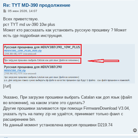
Re: TYT MD-390 продолжение
С
05 июн 2026, 14:07
о
о
Всех приветствую.
б
рст TYT md uv-390 10w plus
щ
е
Может кто рассказать как установить русскую прошивку ? Может
н
есть где подробная инструкция.
и
е
[/url]
Указано, При загрузке прошивки выбрать Catalan как доп язык (файл
во вложении), на каком этапе это сделать?
Другие прошивки заливаются при помощи FirmwareDownload V3.04,
указать путь на папку zip не удаётся, принимает только фаил с
расширением bin.
На данный момент установлена версия прошивки D219.74