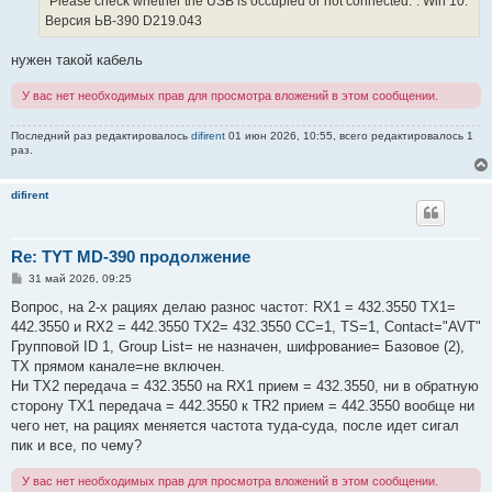
"Please check whether the USB is occupied or not connected.". Win 10.
Версия ЬВ-390 D219.043
нужен такой кабель
У вас нет необходимых прав для просмотра вложений в этом сообщении.
Последний раз редактировалось
difirent
01 июн 2026, 10:55, всего редактировалось 1
раз.
difirent
Re: TYT MD-390 продолжение
С
31 май 2026, 09:25
о
о
Вопрос, на 2-х рациях делаю разнос частот: RX1 = 432.3550 TX1=
б
442.3550 и RX2 = 442.3550 TX2= 432.3550 СС=1, ТS=1, Contact="AVT"
щ
е
Групповой ID 1, Group List= не назначен, шифрование= Базовое (2),
н
ТХ прямом канале=не включен.
и
е
Ни TX2 передача = 432.3550 на RX1 прием = 432.3550, ни в обратную
сторону TX1 передача = 442.3550 к TR2 прием = 442.3550 вообще ни
чего нет, на рациях меняется частота туда-суда, после идет сигал
пик и все, по чему?
У вас нет необходимых прав для просмотра вложений в этом сообщении.