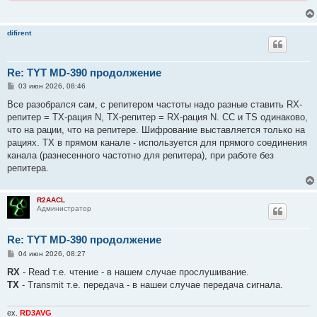
difirent
Re: TYT MD-390 продолжение
С
03 июн 2026, 08:46
о
о
Все разобрался сам, с репитером частоты надо разные ставить RX-
б
репитер = TX-рация N, TX-репитер = RX-рация N. СС и ТS одинаково,
щ
е
что на рации, что на репитере. Шифрование выставляется только на
н
рациях. TX в прямом канале - используется для прямого соединения
и
е
канала (разнесенного частотно для репитера), при работе без
репитера.
R2AACL
Администратор
Re: TYT MD-390 продолжение
С
04 июн 2026, 08:27
о
о
RX
- Read т.е. чтение - в нашем случае прослушивание.
б
TX
- Transmit т.e. передача - в нашеи случае передача сигнала.
щ
е
н
и
ex.
RD3AVG