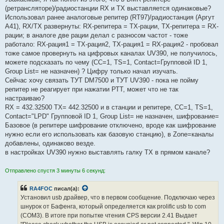
(ретрансляторе)/радиостанции RX и TX выставляется одинаковые?
Использовал ранее аналоговые репитер (RT97)/радиостанция (Аргут
А41), RX/TX развернуты: RX-репитера = TX-рации, TX-репитера = RX-
рации; в аналоге две рации делал с разносом частот - тоже
работало: RX-рация1 = TX-рация2, TX-рация1 = RX-рация2 - пробовал
тоже самое провернуть на цифровых каналах UV390, не получилось,
можете подсказать по чему (СС=1, ТS=1, Contact=Групповой ID 1,
Group List= не назначен) ? Цифру только начал изучать.
Сейчас хочу связать ТУТ DM7500 и ТУТ UV390 - пока не пойму
репитер не реагирует при нажатии РТТ, может что не так
настраиваю?
RX = 432.32500 TX= 442.32500 и в станции и репитере, СС=1, ТS=1,
Contact="LPD" Групповой ID 1, Group List= не назначен, шифрование=
Базовое (в репитере шифрование отключено, вроде как шифрование
нужно если его использовать как базовую станцию), в Zone=каналы
добавлены, одинаково везде.
в настройках UV390 нужно выставлять галку TX в прямом канале?
Отправлено спустя 3 минуты 6 секунд:
RA4FOC
писал(а):
Установил usb драйвер, что в первом сообщение. Подключаю через
шнурок от Бафенга, который определяется как prolific usb to com
(COM3). В итоге при попытке чтения CPS версии 2.41 Выдает