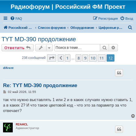
Радиофорум | Российский ФМ Проект
FAQ
Регистрация
Вход
П
Российский ФМ проект
Список форумов
Оборудование
Цифровые радиостанции
о
TYT MD-390 продолжение
и
Поиск
Расширен
Ответить
с
к
Страница
12
из
12
1
8
9
10
11
12
Пред.
238 сообщений
…
difirent
Re: TYT MD-390 продолжение
С
02 май 2026, 11:55
о
о
так что нужно выставлять 1 или 2 и в каких случаях нужно ставить 1,
б
а в каких 2? И что такое цветовой код - что это за параметр за что
щ
е
отвечает?
н
и
е
R2AACL
Администратор