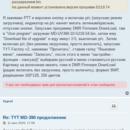
расширением bin.
На данный момент установлена версия прошивки D219.74
Я зажимаю РТТ и верхнюю кнопку и включаю р/с (запускаю режим
загрузчика), индикатор на р/с начнет мигать зеленым/красным,
отпускаю кнопки. Запускаю программу DMR Firmware DownLoad, там
в "User program" загружаю MD-UV390-10-S219.54.bin, затем жму
"Download file of upgrade" и жду минут 2-5, выключаю р/с. Затем
включаю р/с (без режима загрузчика, просто включить), запускаю
TYT Factory v2, нажимаю "Прочитать", ставим галку "Языковое
меню", нажимаю "Записать", после этого в меню "настройки -
функции - лангуан))" выбираем русский и меню становиться русским.
Картинку на включение менять тоже в DMR Firmware DownLoad
(рацию включать без загрузчика, просто включить), формат BMP,
разрешение 160*128, 256 цветов.
У вас нет необходимых прав для просмотра вложений в этом сообщении.
Zagrad
Re: TYT MD-390 продолжение
С
11 июл 2026, 17:09
о
о