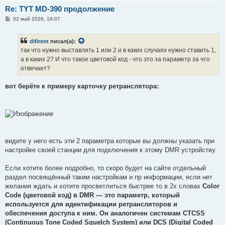
Re: TYT MD-390 продолжение
С
02 май 2026, 16:07
о
о
б
difirent
писал(а):
щ
е
так что нужно выставлять 1 или 2 и в каких случаях нужно ставить 1,
н
а в каких 2? И что такое цветовой код - что это за параметр за что
и
е
отвечает?
вот берёте к примеру карточку ретранслятора:
видите у него есть эти 2 параметра которые вы должны указать при
настройке своей станции для подключения к этому DMR устройству.
Если хотите более подробно, то скоро будет на сайте отдельный
раздел посвящённый таким настройкам и пр информации, если нет
желания ждать и хотите просветлиться быстрее то в 2х словах
Color
Code (цветовой код) в DMR — это параметр, который
используется для идентификации ретрансляторов и
обеспечения доступа к ним. Он аналогичен системам CTCSS
(Continuous Tone Coded Squelch System) или DCS (Digital Coded