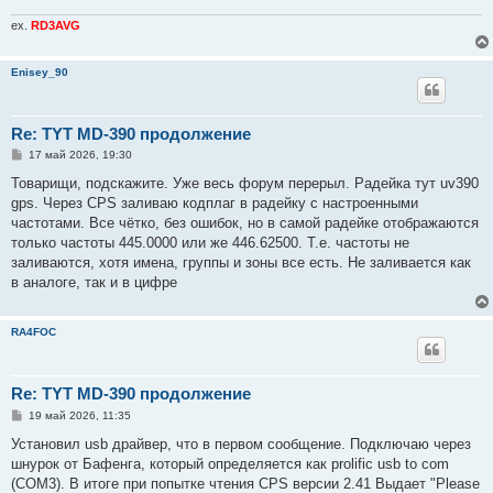
ex.
RD3AVG
Enisey_90
Re: TYT MD-390 продолжение
С
17 май 2026, 19:30
о
о
Товарищи, подскажите. Уже весь форум перерыл. Радейка тут uv390
б
gps. Через CPS заливаю кодплаг в радейку с настроенными
щ
е
частотами. Все чётко, без ошибок, но в самой радейке отображаются
н
только частоты 445.0000 или же 446.62500. Т.е. частоты не
и
е
заливаются, хотя имена, группы и зоны все есть. Не заливается как
в аналоге, так и в цифре
RA4FOC
Re: TYT MD-390 продолжение
С
19 май 2026, 11:35
о
о
Установил usb драйвер, что в первом сообщение. Подключаю через
б
шнурок от Бафенга, который определяется как prolific usb to com
щ
е
(COM3). В итоге при попытке чтения CPS версии 2.41 Выдает "Please