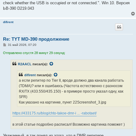
н
check whether the USB is occupied or not connected.". Win 10. Версия
и
е
ЬВ-390 D219.043
difirent
Re: TYT MD-390 продолжение
С
31 май 2026, 07:20
о
о
Отправлено спустя 28 минут 29 секунд:
б
щ
е
R2AACL
писал(а):
н
и
е
difirent
писал(а):
а если репитер по Tier II, вроде должно два канала работать
(TDMA)? или я ошибаюсь (Частота естественно с разносом
RX/TX (433.550/435.150) - в примере просто указал одну, как
SFR)
Как указано на картинке, пункт 22Screenshot_3.jpg
https://433175.ru/blog/chto-takoe-dmr-i ... -rabotaet/
в этой статье подробно расписал! Возможно картинка поможет )
Уважаемый, я так понял из этого, что в DMR репитере