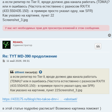
о
а если репитер по Tier II, вроде должно два канала работать (TDMA)?
б
или я ошибаюсь (Частота естественно с разносом RX/TX
щ
е
(433.550/435.150) - в примере просто указал одну, как SFR)
н
Как указано на картинке, пункт 22
и
е
Screenshot_3.jpg
У вас нет необходимых прав для просмотра вложений в этом сообщении.
R2AACL
Администратор
Re: TYT MD-390 продолжение
С
11 май 2026, 09:31
о
о
б
difirent
писал(а):
щ
е
а если репитер по Tier II, вроде должно два канала работать
н
(TDMA)? или я ошибаюсь (Частота естественно с разносом RX/TX
и
е
(433.550/435.150) - в примере просто указал одну, как SFR)
Как указано на картинке, пункт 22Screenshot_3.jpg
https://433175.ru/blog/chto-takoe-dmr-i ... -rabotaet/
в этой статье подробно расписал! Возможно картинка поможет )