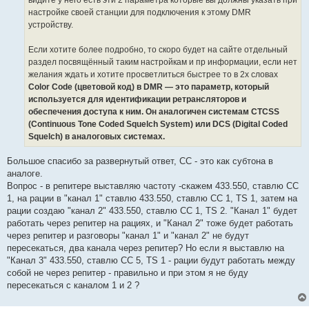
настройке своей станции для подключения к этому DMR
устройству.
Если хотите более подробно, то скоро будет на сайте отдельный
раздел посвящённый таким настройкам и пр информации, если нет
желания ждать и хотите просветлиться быстрее то в 2х словах
Color Code (цветовой код) в DMR — это параметр, который
используется для идентификации ретрансляторов и
обеспечения доступа к ним. Он аналогичен системам CTCSS
(Continuous Tone Coded Squelch System) или DCS (Digital Coded
Squelch) в аналоговых системах.
Большое спасибо за развернутый ответ, СС - это как субтона в
аналоге.
Вопрос - в репитере выставляю частоту -скажем 433.550, ставлю СС
1, на рации в "канал 1" ставлю 433.550, ставлю СС 1, TS 1, затем на
рации создаю "канал 2" 433.550, ставлю СС 1, TS 2. "Канал 1" будет
работать через репитер на рациях, и "Канал 2" тоже будет работать
через репитер и разговоры "канал 1" и "канал 2" не будут
пересекаться, два канала через репитер? Но если я выставлю на
"Канал 3" 433.550, ставлю СС 5, TS 1 - рации будут работать между
собой не через репитер - правильно и при этом я не буду
пересекаться с каналом 1 и 2 ?