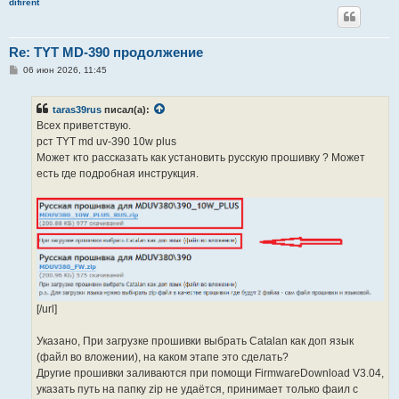
difirent
Re: TYT MD-390 продолжение
С
06 июн 2026, 11:45
о
о
б
taras39rus
писал(а):
щ
е
Всех приветствую.
н
рст TYT md uv-390 10w plus
и
е
Может кто рассказать как установить русскую прошивку ? Может
есть где подробная инструкция.
[/url]
Указано, При загрузке прошивки выбрать Catalan как доп язык
(файл во вложении), на каком этапе это сделать?
Другие прошивки заливаются при помощи FirmwareDownload V3.04,
указать путь на папку zip не удаётся, принимает только фаил с