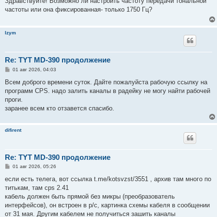
Здравствуйте! Возможно ли настроить частоту передачи тональной
б
частоты или она фиксированная- только 1750 Гц?
щ
е
н
и
Izym
е
Re: TYT MD-390 продолжение
С
01 авг 2026, 04:03
о
о
Всем доброго времени суток. Дайте пожалуйста рабочую ссылку на
б
программ CPS. надо залить каналы в радейку не могу найти рабочей
щ
е
проги.
н
заранее всем кто отзавется спасибо.
и
е
difirent
Re: TYT MD-390 продолжение
С
01 авг 2026, 05:26
о
о
если есть телега, вот ссылка t.me/kotsvzst/3551 , архив там много по
б
титькам, там cps 2.41
щ
е
кабель должен быть прямой без микры (преобразователь
н
интерфейсов), он встроен в р/с, картинка схемы кабеля в сообщении
и
е
от 31 мая. Другим кабелем не получиться зашить каналы