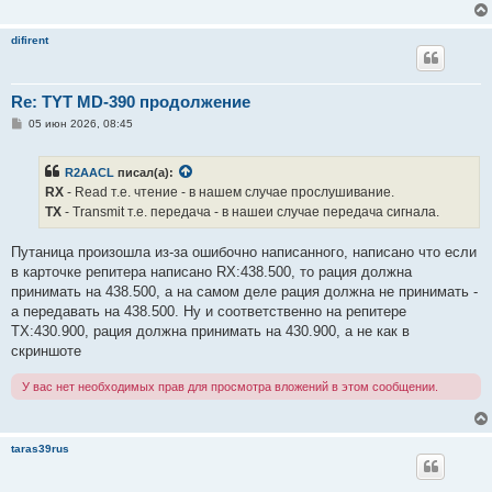
е
difirent
Re: TYT MD-390 продолжение
С
05 июн 2026, 08:45
о
о
б
R2AACL
писал(а):
щ
е
RX
- Read т.е. чтение - в нашем случае прослушивание.
н
TX
- Transmit т.e. передача - в нашеи случае передача сигнала.
и
е
Путаница произошла из-за ошибочно написанного, написано что если
в карточке репитера написано RX:438.500, то рация должна
принимать на 438.500, а на самом деле рация должна не принимать -
а передавать на 438.500. Ну и соответственно на репитере
ТX:430.900, рация должна принимать на 430.900, а не как в
скриншоте
У вас нет необходимых прав для просмотра вложений в этом сообщении.
taras39rus