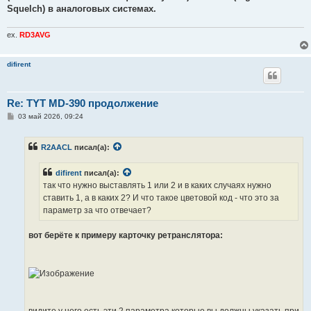
Squelch) в аналоговых системах.
ex.
RD3AVG
difirent
Re: TYT MD-390 продолжение
С
03 май 2026, 09:24
о
о
б
R2AACL
писал(а):
щ
е
н
difirent
писал(а):
и
е
так что нужно выставлять 1 или 2 и в каких случаях нужно
ставить 1, а в каких 2? И что такое цветовой код - что это за
параметр за что отвечает?
вот берёте к примеру карточку ретранслятора:
видите у него есть эти 2 параметра которые вы должны указать при