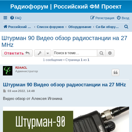
Радиофорум | Российский ФМ Проект
FAQ
Регистрация
Вход
П
Российский ФМ проект
Список форумов
Оборудование
Си-Би оборудование
о
Штурман 90 Видео обзор радиостанции на 27
и
MHz
с
Поиск
Расширен
Ответить
к
1 сообщение • Страница
1
из
1
R2AACL
Администратор
Штурман 90 Видео обзор радиостанции на 27 MHz
С
03 ноя 2022, 14:48
о
о
Видео обзор от Алексея Игонина
б
щ
е
н
и
е