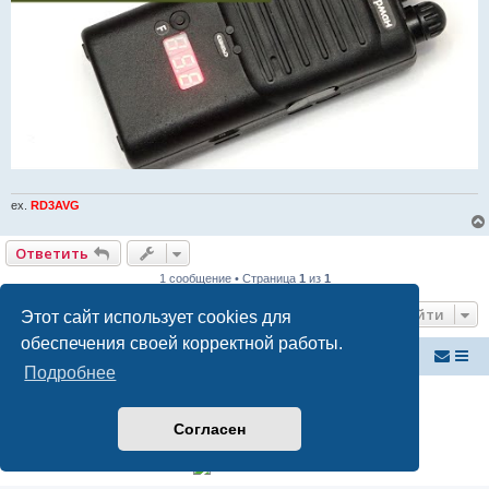
ex.
RD3AVG
Ответить
1 сообщение • Страница
1
из
1
Перейти
Этот сайт использует cookies для
обеспечения своей корректной работы.
Российский ФМ проект
Список форумов
Подробнее
Создано на основе
phpBB
® Forum Software © phpBB Limited
Русская поддержка phpBB
Согласен
Конфиденциальность
|
Правила