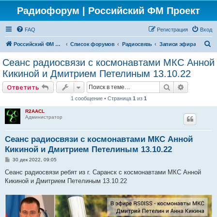
Радиофорум | Российский ФМ Проект
FAQ
Регистрация
Вход
П
Российский ФМ проект
Список форумов
Радиосвязь
Записи эфира
о
Сеанс радиосвязи с космонавтами МКС Анной
и
Кикиной и Дмитрием Петелиным 13.10.22
с
Поиск
Расширен
Ответить
к
1 сообщение • Страница
1
из
1
R2AACL
Администратор
Сеанс радиосвязи с космонавтами МКС Анной
Кикиной и Дмитрием Петелиным 13.10.22
С
30 дек 2022, 09:05
о
о
Сеанс радиосвязи ребят из г. Саранск с космонавтами МКС Анной
б
Кикиной и Дмитрием Петелиным 13.10.22
щ
е
н
и
е