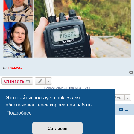
ex.
RD3AVG
Ответить
1 сообщение • Страница
1
из
1
Перейти
Этот сайт использует cookies для
обеспечения своей корректной работы.
Российский ФМ проект
Список форумов
Подробнее
Создано на основе
phpBB
® Forum Software © phpBB Limited
Русская поддержка phpBB
Согласен
Конфиденциальность
|
Правила