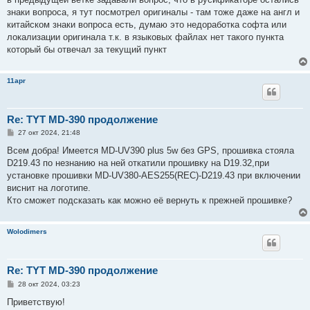
б
знаки вопроса, я тут посмотрел оригиналы - там тоже даже на англ и
щ
е
китайском знаки вопроса есть, думаю это недоработка софта или
н
локализации оригинала т.к. в языковых файлах нет такого пункта
и
е
который бы отвечал за текущий пункт
11apr
Re: TYT MD-390 продолжение
С
27 окт 2024, 21:48
о
о
Всем добра! Имеется MD-UV390 plus 5w без GPS, прошивка стояла
б
D219.43 по незнанию на ней откатили прошивку на D19.32,при
щ
е
установке прошивки MD-UV380-AES255(REC)-D219.43 при включении
н
виснит на логотипе.
и
е
Кто сможет подсказать как можно её вернуть к прежней прошивке?
Wolodimers
Re: TYT MD-390 продолжение
С
28 окт 2024, 03:23
о
о
Приветствую!
б