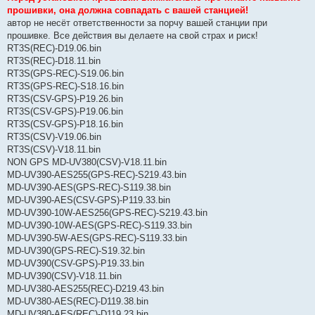
прошивки, она должна совпадать с вашей станцией!
автор не несёт ответственности за порчу вашей станции при
прошивке. Все действия вы делаете на свой страх и риск!
RT3S(REC)-D19.06.bin
RT3S(REC)-D18.11.bin
RT3S(GPS-REC)-S19.06.bin
RT3S(GPS-REC)-S18.16.bin
RT3S(CSV-GPS)-P19.26.bin
RT3S(CSV-GPS)-P19.06.bin
RT3S(CSV-GPS)-P18.16.bin
RT3S(CSV)-V19.06.bin
RT3S(CSV)-V18.11.bin
NON GPS MD-UV380(CSV)-V18.11.bin
MD-UV390-AES255(GPS-REC)-S219.43.bin
MD-UV390-AES(GPS-REC)-S119.38.bin
MD-UV390-AES(CSV-GPS)-P119.33.bin
MD-UV390-10W-AES256(GPS-REC)-S219.43.bin
MD-UV390-10W-AES(GPS-REC)-S119.33.bin
MD-UV390-5W-AES(GPS-REC)-S119.33.bin
MD-UV390(GPS-REC)-S19.32.bin
MD-UV390(CSV-GPS)-P19.33.bin
MD-UV390(CSV)-V18.11.bin
MD-UV380-AES255(REC)-D219.43.bin
MD-UV380-AES(REC)-D119.38.bin
MD-UV380-AES(REC)-D119.23.bin