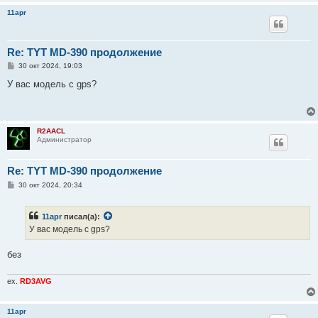
11apr
Re: TYT MD-390 продолжение
С
30 окт 2024, 19:03
о
о
У вас модель с gps?
б
щ
е
н
и
R2AACL
е
Администратор
Re: TYT MD-390 продолжение
С
30 окт 2024, 20:34
о
о
б
11apr
писал(а):
щ
е
У вас модель с gps?
н
и
е
без
ex.
RD3AVG
11apr