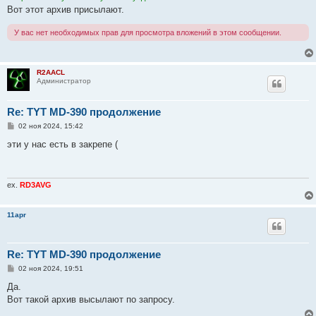
н
Вот этот архив присылают.
и
е
У вас нет необходимых прав для просмотра вложений в этом сообщении.
R2AACL
Администратор
Re: TYT MD-390 продолжение
С
02 ноя 2024, 15:42
о
о
эти у нас есть в закрепе (
б
щ
е
н
и
ex.
RD3AVG
е
11apr
Re: TYT MD-390 продолжение
С
02 ноя 2024, 19:51
о
о
Да.
б
Вот такой архив высылают по запросу.
щ
е