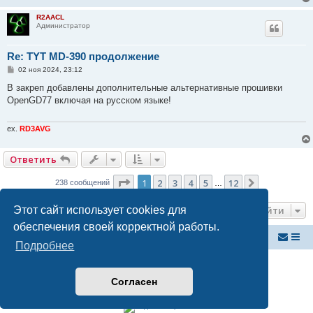
н
и
R2AACL
е
Администратор
Re: TYT MD-390 продолжение
С
02 ноя 2024, 23:12
о
о
В закреп добавлены дополнительные альтернативные прошивки
б
OpenGD77 включая на русском языке!
щ
е
н
и
ex.
RD3AVG
е
Ответить
Страница
1
из
12
1
2
3
4
5
12
След.
238 сообщений
…
Этот сайт использует cookies для
Перейти
обеспечения своей корректной работы.
Российский ФМ проект
Список форумов
Подробнее
Создано на основе
phpBB
® Forum Software © phpBB Limited
Русская поддержка phpBB
Согласен
Конфиденциальность
|
Правила