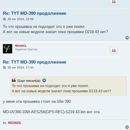
Re: TYT MD-390 продолжение
С
30 окт 2024, 13:58
о
о
То что прошивка не подходит это я уже понял.
б
А вот на новые модели значит пока прошивки D219.43 нет?
щ
е
н
и
R2AACL
е
Администратор
Re: TYT MD-390 продолжение
С
30 окт 2024, 17:40
о
о
б
11apr
писал(а):
щ
е
То что прошивка не подходит это я уже понял.
н
А вот на новые модели значит пока прошивки D219.43 нет?
и
е
у меня эта прошивка стоит на 10w 390
MD-UV390-10W-AES256(GPS-REC)-S219.43.bin вот эта
ex.
RD3AVG