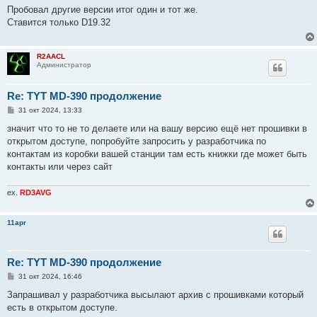
о
Пробовал другие версии итог один и тот же.
б
Ставится только D19.32
щ
е
н
и
R2AACL
е
Администратор
Re: TYT MD-390 продолжение
С
31 окт 2024, 13:33
о
о
значит что то не то делаете или на вашу версию ещё нет прошивки в
б
открытом доступе, попробуйте запросить у разработчика по
щ
е
контактам из коробки вашей станции там есть книжки где может быть
н
контакты или через сайт
и
е
ex.
RD3AVG
11apr
Re: TYT MD-390 продолжение
С
31 окт 2024, 16:46
о
о
Запрашивал у разработчика высылают архив с прошивками который
б
есть в открытом доступе.
щ