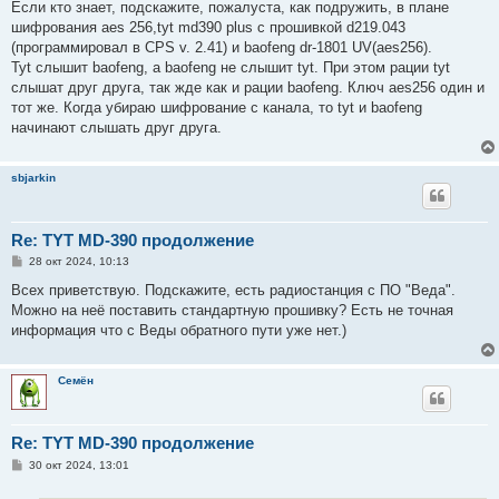
Если кто знает, подскажите, пожалуста, как подружить, в плане
щ
е
шифрования aes 256,tyt md390 plus с прошивкой d219.043
н
(программировал в CPS v. 2.41) и baofeng dr-1801 UV(aes256).
и
е
Tyt слышит baofeng, а baofeng не слышит tyt. При этом рации tyt
слышат друг друга, так жде как и рации baofeng. Ключ aes256 один и
тот же. Когда убираю шифрование с канала, то tyt и baofeng
начинают слышать друг друга.
sbjarkin
Re: TYT MD-390 продолжение
С
28 окт 2024, 10:13
о
о
Всех приветствую. Подскажите, есть радиостанция с ПО "Веда".
б
Можно на неё поставить стандартную прошивку? Есть не точная
щ
е
информация что с Веды обратного пути уже нет.)
н
и
е
Семён
Re: TYT MD-390 продолжение
С
30 окт 2024, 13:01
о
о