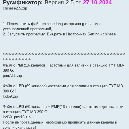
Русификатор:
Версия 2.5 от
27 10 2024
chinese2.5.zip
1. Переместить файл chinese.lang из архива g в папку с
установленной программой,
2. Запустить программу. Выбрать в Настройках Setting - chinese
*************************************************************************************
********************
Файл с
PMR
(16 каналов) частотами для заливки в станцию TYT MD-
390 G:
pmrALL.zip
Файл с
LPD
(69 каналов) частотами для заливки в станцию TYT MD-
390 G: ]
lpd69.zip
Файл с
LPD
(69 каналов) +
PMR
(16 каналов) частотами для заливки
в станцию TYT MD-390 G:
lpd69+pmr16.zip
После импорта данных, необходимо прописать данные каналы в
зоны и скан листы!