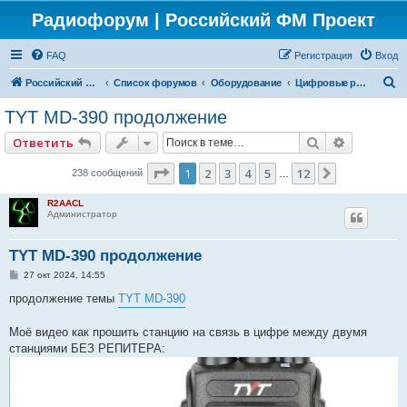
Радиофорум | Российский ФМ Проект
FAQ
Регистрация
Вход
П
Российский ФМ проект
Список форумов
Оборудование
Цифровые радиостанции
о
TYT MD-390 продолжение
и
Поиск
Расширен
Ответить
с
к
Страница
1
из
12
1
2
3
4
5
12
След.
238 сообщений
…
R2AACL
Администратор
TYT MD-390 продолжение
С
27 окт 2024, 14:55
о
о
продолжение темы
TYT MD-390
б
щ
е
Моё видео как прошить станцию на связь в цифре между двумя
н
станциями БЕЗ РЕПИТЕРА:
и
е