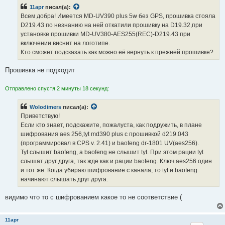
б
11apr
писал(а):
щ
е
Всем добра! Имеется MD-UV390 plus 5w без GPS, прошивка стояла
н
D219.43 по незнанию на ней откатили прошивку на D19.32,при
и
е
установке прошивки MD-UV380-AES255(REC)-D219.43 при
включении виснит на логотипе.
Кто сможет подсказать как можно её вернуть к прежней прошивке?
Прошивка не подходит
Отправлено спустя 2 минуты 18 секунд:
Wolodimers
писал(а):
Приветствую!
Если кто знает, подскажите, пожалуста, как подружить, в плане
шифрования aes 256,tyt md390 plus с прошивкой d219.043
(программировал в CPS v. 2.41) и baofeng dr-1801 UV(aes256).
Tyt слышит baofeng, а baofeng не слышит tyt. При этом рации tyt
слышат друг друга, так жде как и рации baofeng. Ключ aes256 один
и тот же. Когда убираю шифрование с канала, то tyt и baofeng
начинают слышать друг друга.
видимо что то с шифрованием какое то не соответствие (
11apr