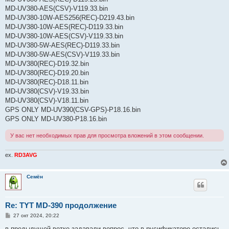
MD-UV380-AES(CSV)-V119.33.bin
MD-UV380-10W-AES256(REC)-D219.43.bin
MD-UV380-10W-AES(REC)-D119.33.bin
MD-UV380-10W-AES(CSV)-V119.33.bin
MD-UV380-5W-AES(REC)-D119.33.bin
MD-UV380-5W-AES(CSV)-V119.33.bin
MD-UV380(REC)-D19.32.bin
MD-UV380(REC)-D19.20.bin
MD-UV380(REC)-D18.11.bin
MD-UV380(CSV)-V19.33.bin
MD-UV380(CSV)-V18.11.bin
GPS ONLY MD-UV390(CSV-GPS)-P18.16.bin
GPS ONLY MD-UV380-P18.16.bin
У вас нет необходимых прав для просмотра вложений в этом сообщении.
ex.
RD3AVG
Семён
Re: TYT MD-390 продолжение
С
27 окт 2024, 20:22
о
о
в предыдущей ветке задавали вопрос, что в русификаторе остались