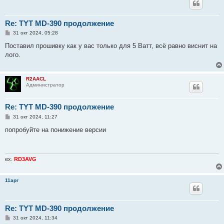
Re: TYT MD-390 продолжение
С
31 окт 2024, 05:28
о
о
Поставил прошивку как у вас только для 5 Ватт, всё равно виснит на
б
лого.
щ
е
н
и
R2AACL
е
Администратор
Re: TYT MD-390 продолжение
С
31 окт 2024, 11:27
о
о
попробуйте на понижение версии
б
щ
е
н
и
ex.
RD3AVG
е
11apr
Re: TYT MD-390 продолжение
С
31 окт 2024, 11:34
о