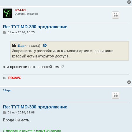
е
н
и
R2AACL
е
Администратор
Re: TYT MD-390 продолжение
С
01 ноя 2024, 16:25
о
о
б
11apr
писал(а):
щ
е
Запрашивал у разработчика высылают архив с прошивками
н
который есть в открытом доступе.
и
е
эти прошивки есть в нашей теме?
ex.
RD3AVG
11apr
Re: TYT MD-390 продолжение
С
01 ноя 2024, 22:08
о
о
Вроде бы есть.
б
щ
е
Отправлено спустя 7 минут 38 секунд: