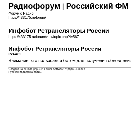
Радиофорум | Российский ФМ
Форум о Радио
https://433175.ru/forum/
Инфобот Ретрансляторы России
https://433175.ru/forum/viewtopic.php?t=567
Инфобот Ретрансляторы России
R2AACL
Внимание. кто пользоался ботом для получения обновления
Создано на основе
phpBB
® Forum Software © phpBB Limited
Русская поддержка phpBB