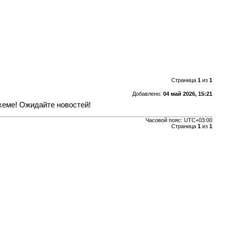
Страница
1
из
1
Добавлено:
04 май 2026, 15:21
хеме! Ожидайте новостей!
Часовой пояс:
UTC+03:00
Страница
1
из
1