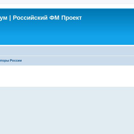
м | Российский ФМ Проект
яторы России
енный поиск