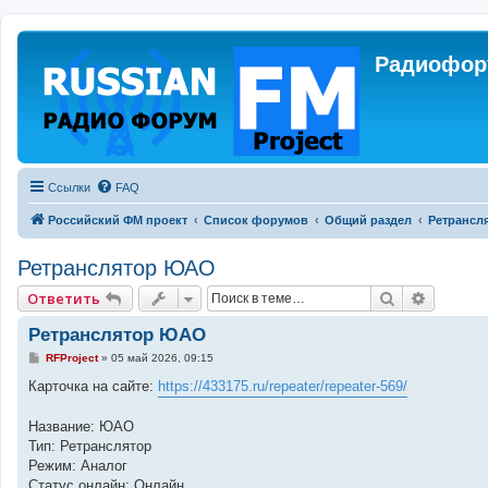
Радиофору
Ссылки
FAQ
Российский ФМ проект
Список форумов
Общий раздел
Ретрансл
Ретранслятор ЮАО
Поиск
Расшир
Ответить
Ретранслятор ЮАО
С
RFProject
»
05 май 2026, 09:15
о
о
Карточка на сайте:
https://433175.ru/repeater/repeater-569/
б
щ
е
Название: ЮАО
н
Тип: Ретранслятор
и
е
Режим: Аналог
Статус онлайн: Онлайн