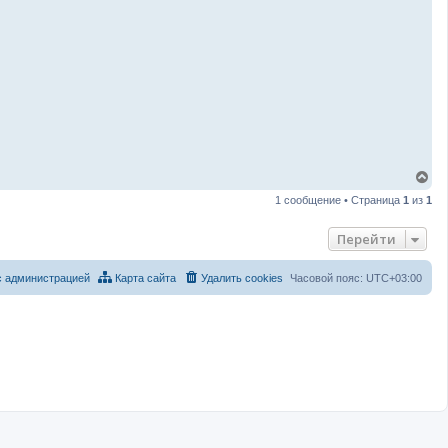
В
е
1 сообщение • Страница
1
из
1
р
н
у
Перейти
т
ь
с
с администрацией
Карта сайта
Удалить cookies
Часовой пояс:
UTC+03:00
я
к
н
а
ч
а
л
у