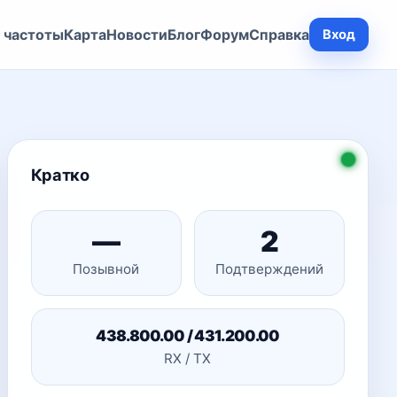
 частоты
Карта
Новости
Блог
Форум
Справка
Вход
Кратко
—
2
Позывной
Подтверждений
438.800.00 / 431.200.00
RX / TX