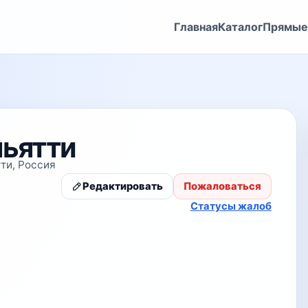
Главная
Каталог
Прямые
льятти
тти, Россия
Редактировать
Пожаловаться
Статусы жалоб