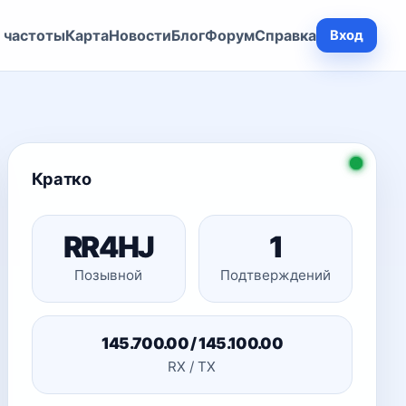
 частоты
Карта
Новости
Блог
Форум
Справка
Вход
Кратко
RR4HJ
1
Позывной
Подтверждений
145.700.00 / 145.100.00
RX / TX