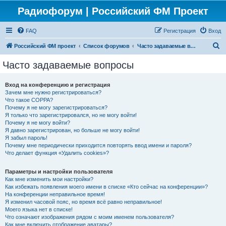
Радиофорум | Российский ФМ Проект
FAQ
Регистрация
Вход
П
Российский ФМ проект
Список форумов
Часто задаваемые вопросы
о
Часто задаваемые вопросы
и
с
Вход на конференцию и регистрация
Зачем мне нужно регистрироваться?
к
Что такое COPPA?
Почему я не могу зарегистрироваться?
Я только что зарегистрировался, но не могу войти!
Почему я не могу войти?
Я давно зарегистрирован, но больше не могу войти!
Я забыл пароль!
Почему мне периодически приходится повторять ввод имени и пароля?
Что делает функция «Удалить cookies»?
Параметры и настройки пользователя
Как мне изменить мои настройки?
Как избежать появления моего имени в списке «Кто сейчас на конференции»?
На конференции неправильное время!
Я изменил часовой пояс, но время всё равно неправильное!
Моего языка нет в списке!
Что означают изображения рядом с моим именем пользователя?
Как мне включить отображение аватары?