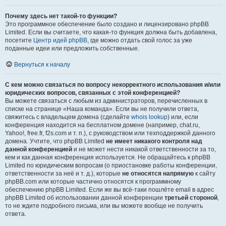
Почему здесь нет такой-то функции?
Это программное обеспечение было создано и лицензировано phpBB
Limited. Если вы считаете, что какая-то функция должна быть добавлена,
посетите
Центр идей phpBB
, где можно отдать свой голос за уже
поданные идеи или предложить собственные.
Вернуться к началу
С кем можно связаться по вопросу некорректного использования и/или
юридических вопросов, связанных с этой конференцией?
Вы можете связаться с любым из администраторов, перечисленных в
списке на странице «Наша команда». Если вы не получили ответа,
свяжитесь с владельцем домена (сделайте
whois lookup
) или, если
конференция находится на бесплатном домене (например, chat.ru,
Yahoo!, free.fr, f2s.com и т. п.), с руководством или техподдержкой данного
домена. Учтите, что phpBB Limited
не имеет никакого контроля над
данной конференцией
и не может нести никакой ответственности за то,
кем и как данная конференция используется. Не обращайтесь к phpBB
Limited по юридическим вопросам (о приостановке работы конференции,
ответственности за неё и т. д.), которые
не относятся напрямую
к сайту
phpBB.com или которые частично относятся к программному
обеспечению phpBB Limited. Если же вы всё-таки пошлёте email в адрес
phpBB Limited об использовании данной конференции
третьей стороной
,
то не ждите подробного письма, или вы можете вообще не получить
ответа.