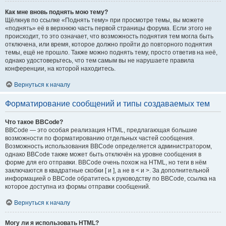
Как мне вновь поднять мою тему?
Щёлкнув по ссылке «Поднять тему» при просмотре темы, вы можете
«поднять» её в верхнюю часть первой страницы форума. Если этого не
происходит, то это означает, что возможность поднятия тем могла быть
отключена, или время, которое должно пройти до повторного поднятия
темы, ещё не прошло. Также можно поднять тему, просто ответив на неё,
однако удостоверьтесь, что тем самым вы не нарушаете правила
конференции, на которой находитесь.
Вернуться к началу
Форматирование сообщений и типы создаваемых тем
Что такое BBCode?
BBCode — это особая реализация HTML, предлагающая большие
возможности по форматированию отдельных частей сообщения.
Возможность использования BBCode определяется администратором,
однако BBCode также может быть отключён на уровне сообщения в
форме для его отправки. BBCode очень похож на HTML, но теги в нём
заключаются в квадратные скобки [ и ], а не в < и >. За дополнительной
информацией о BBCode обратитесь к руководству по BBCode, ссылка на
которое доступна из формы отправки сообщений.
Вернуться к началу
Могу ли я использовать HTML?