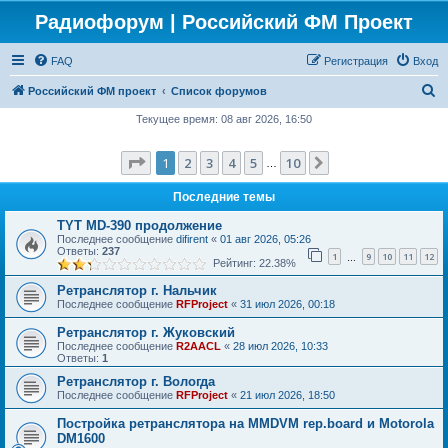
Радиофорум | Российский ФМ Проект
FAQ
Регистрация
Вход
П
Российский ФМ проект
Список форумов
о
Текущее время: 08 авг 2026, 16:50
и
Страница
1
из
10
1
2
3
4
5
10
След.
с
…
к
Последние темы
TYT MD-390 продолжение
Последнее сообщение
difirent
«
01 авг 2026, 05:26
Ответы:
237
1
9
10
11
12
…
Рейтинг: 22.38%
Ретранслятор г. Нальчик
Последнее сообщение
RFProject
«
31 июл 2026, 00:18
Ретранслятор г. Жуковский
Последнее сообщение
R2AACL
«
28 июл 2026, 10:33
Ответы:
1
Ретранслятор г. Вологда
Последнее сообщение
RFProject
«
21 июл 2026, 18:50
Постройка ретранслятора на MMDVM rep.board и Motorola
DM1600