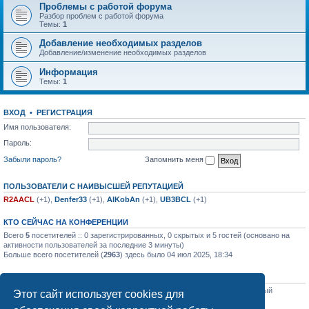
Проблемы с работой форума
Разбор проблем с работой форума
Темы:
1
Добавление необходимых разделов
Добавление/изменение необходимых разделов
Информация
Темы:
1
ВХОД
•
РЕГИСТРАЦИЯ
Имя пользователя:
Пароль:
Забыли пароль?
Запомнить меня
ПОЛЬЗОВАТЕЛИ С НАИВЫСШЕЙ РЕПУТАЦИЕЙ
R2AACL
(+1),
Denfer33
(+1),
AlKobAn
(+1),
UB3BCL
(+1)
КТО СЕЙЧАС НА КОНФЕРЕНЦИИ
Всего
5
посетителей :: 0 зарегистрированных, 0 скрытых и 5 гостей (основано на
активности пользователей за последние 3 минуты)
Больше всего посетителей (
2963
) здесь было 04 июл 2025, 18:34
СТАТИСТИКА
Всего сообщений:
1266
• Всего тем:
68
• Всего пользователей:
3617
• Новый
Этот сайт использует cookies для
пользователь:
Tib45