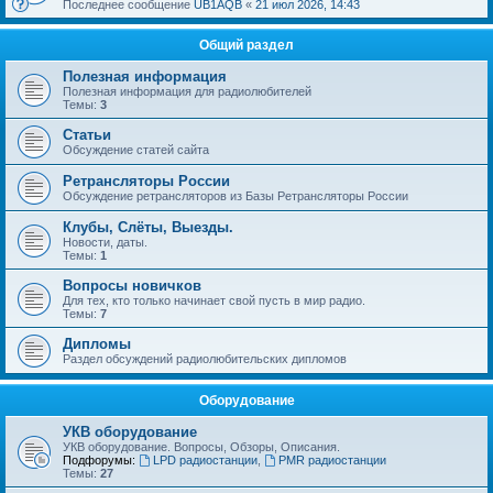
Последнее сообщение
UB1AQB
«
21 июл 2026, 14:43
Общий раздел
Полезная информация
Полезная информация для радиолюбителей
Темы:
3
Статьи
Обсуждение статей сайта
Ретрансляторы России
Обсуждение ретрансляторов из Базы Ретрансляторы России
Клубы, Слёты, Выезды.
Новости, даты.
Темы:
1
Вопросы новичков
Для тех, кто только начинает свой пусть в мир радио.
Темы:
7
Дипломы
Раздел обсуждений радиолюбительских дипломов
Оборудование
УКВ оборудование
УКВ оборудование. Вопросы, Обзоры, Описания.
Подфорумы:
LPD радиостанции
,
PMR радиостанции
Темы:
27